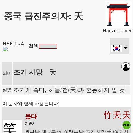
중국 급진주의자: 夭
Hanzi-Trainer
HSK 1 - 4
검색
조기 사망
夭
의미
조기에 죽다, 하늘/천(天)과 혼동하지 말 것
설명
이 문자와 함께 사용됩니다:
竹
夭
天
웃다
xiào
笑
윗부분: 대나무 竹, 아랫부분: 조기 사망 夭 (여기서