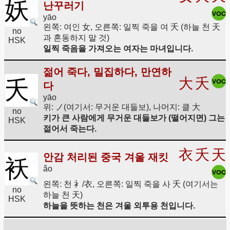
妖
난꾸러기
yāo
왼쪽: 여인 女, 오른쪽: 일찍 죽을 여 夭 (하늘 천 天
no
과 혼동하지 말 것)
HSK
일찍 죽음을 가져오는 여자는 마녀입니다.
젊어 죽다, 밀집하다, 만연하
大
夭
夭
다
yāo
위: ノ(여기서: 무거운 대들보), 나머지: 클 大
no
키가 큰 사람에게 무거운 대들보가 (떨어지면) 그는
HSK
젊어서 죽는다.
衣
夭
天
안감 처리된 중국 겨울 재킷
袄
ǎo
왼쪽: 천 衤/衣, 오른쪽: 일찍 죽을 사 夭 (여기서는
no
하늘 천 天)
HSK
하늘을 뜻하는 천은 겨울 외투용 천입니다.