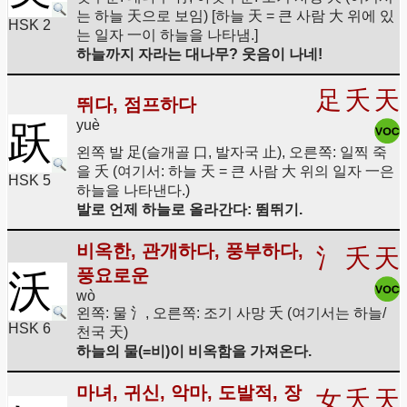
는 하늘 天으로 보임) [하늘 天 = 큰 사람 大 위에 있
HSK 2
는 일자 一이 하늘을 나타냄.]
하늘까지 자라는 대나무? 웃음이 나네!
足
夭
天
뛰다, 점프하다
yuè
跃
왼쪽 발 足(슬개골 口, 발자국 止), 오른쪽: 일찍 죽
을 夭 (여기서: 하늘 天 = 큰 사람 大 위의 일자 一은
HSK 5
하늘을 나타낸다.)
발로 언제 하늘로 올라간다: 뜀뛰기.
비옥한, 관개하다, 풍부하다,
氵
夭
天
풍요로운
沃
wò
왼쪽: 물 氵, 오른쪽: 조기 사망 夭 (여기서는 하늘/
HSK 6
천국 天)
하늘의 물(=비)이 비옥함을 가져온다.
마녀, 귀신, 악마, 도발적, 장
女
夭
天