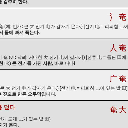
 감추려 한다.
氵
奄
奄 (예: 번개: 큰 大 전기 电가 갑자기 온다.) [전기 电 = 피뢰침 乚이
서 물에 빠져 죽는다.
人
奄
 奄 (예: 낙뢰: 거대한 大 전기 电이 갑자기) [전류 电 = 들판 田에
다:) 큰 전기를 가진 사람, 바로 나다!
广
奄
(큰 大 전기 电가 갑자기 온다.) [전기 电 = 피뢰침 乚이 있는 밭 田]
은 짚으로 만든 오두막입니다.
를 덮다
奄
大
 (번개 도체 乚가 있는 밭 田)
자기 온다.