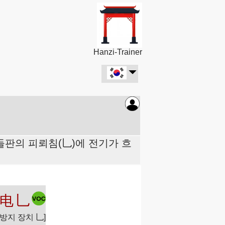
Hanzi-Trainer
 들판의 피뢰침(乚)에 전기가 흐
电
乚
 방지 장치 乚]