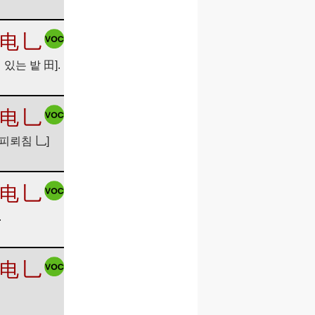
电
乚
 있는 밭 田].
电
乚
 피뢰침 乚]
电
乚
.
电
乚