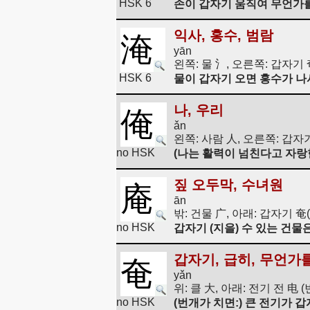
HSK 6
손이 갑자기 움직여 무언가를
익사, 홍수, 범람
淹
yān
왼쪽: 물 氵, 오른쪽: 갑자기 
HSK 6
물이 갑자기 오면 홍수가 나
나, 우리
俺
ǎn
왼쪽: 사람 人, 오른쪽: 갑자기
no HSK
(나는 활력이 넘친다고 자랑한
짚 오두막, 수녀원
庵
ān
밖: 건물 广, 아래: 갑자기 奄
no HSK
갑자기 (지을) 수 있는 건물
갑자기, 급히, 무언가
奄
yǎn
위: 클 大, 아래: 전기 전 电
no HSK
(번개가 치면:) 큰 전기가 갑