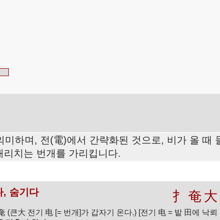
 의미하며, 전(電)에서 간략화된 것으로, 비가 올 때
 내리치는 번개를 가리킵니다.
다, 숨기다
扌
奄
大
奄 (큰大 전기 电 [= 번개]가 갑자기 온다.) [전기 电 = 밭 田에 낙뢰