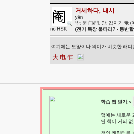
거세하다, 내시
阉
yān
밖: 문 门/門, 안: 갑자기 奄 
no HSK
(전기 목장 울타리? - 등반할
여기에는 모양이나 의미가 비슷한 래디
大
电
乍
학습 앱 받기:
<
앱에는 새로운 
된 책이 거의 
책의 캐릭터를 