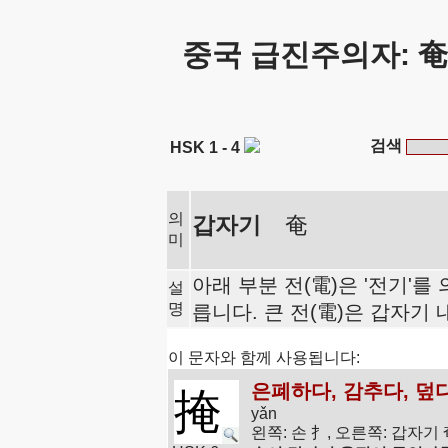
중국 급진주의자: 奄
검색
HSK 1 - 4
의
갑자기
奄
미
아래 부분 전(電)은 '전기'를
설
명
릅니다. 큰 전(電)은 갑자기
이 문자와 함께 사용됩니다:
은폐하다, 감추다, 덮
掩
yǎn
왼쪽: 손 扌, 오른쪽: 갑자기 