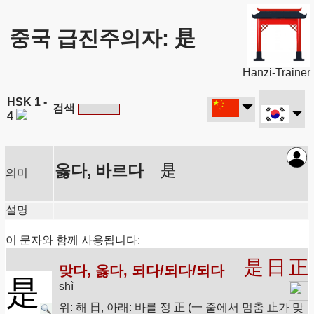
중국 급진주의자: 是
Hanzi-Trainer
HSK 1 -
검색
4
옳다, 바르다
是
의미
설명
이 문자와 함께 사용됩니다:
是
日
正
맞다, 옳다, 되다/되다/되다
是
shì
위: 해 日, 아래: 바를 정 正 (一 줄에서 멈춤 止가 맞