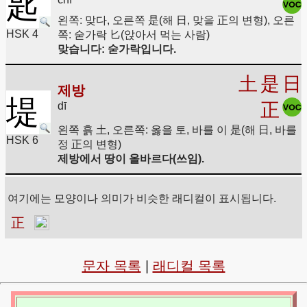
匙
왼쪽: 맞다, 오른쪽 是(해 日, 맞을 正의 변형), 오른
HSK 4
쪽: 숟가락 匕(앉아서 먹는 사람)
맞습니다: 숟가락입니다.
土
是
日
제방
堤
正
dī
왼쪽 흙 土, 오른쪽: 옳을 토, 바를 이 是(해 日, 바를
HSK 6
정 正의 변형)
제방에서 땅이 올바르다(쓰임).
여기에는 모양이나 의미가 비슷한 래디컬이 표시됩니다.
正
문자 목록
|
래디컬 목록