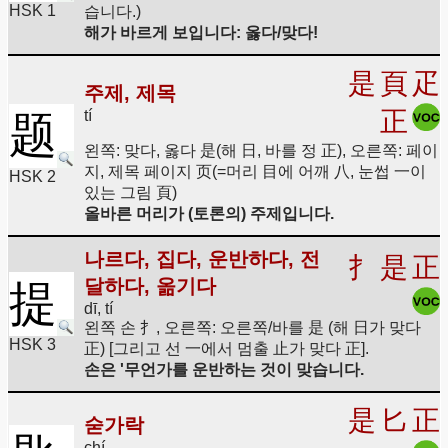
HSK 1
습니다.)
해가 바르게 보입니다: 옳다/맞다!
是
頁
疋
주제, 제목
正
tí
题
왼쪽: 맞다, 옳다 是(해 日, 바를 정 正), 오른쪽: 페이
지, 제목 페이지 页(=머리 目에 어깨 八, 눈썹 一이
HSK 2
있는 그림 頁)
올바른 머리가 (토론의) 주제입니다.
나르다, 집다, 운반하다, 전
扌
是
正
달하다, 옮기다
提
dī, tí
왼쪽 손 扌, 오른쪽: 오른쪽/바를 是 (해 日가 맞다
HSK 3
正) [그리고 선 一에서 멈출 止가 맞다 正].
손은 '무언가를 운반하는 것이 맞습니다.
是
匕
正
숟가락
chí