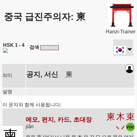
중국 급진주의자: 柬
Hanzi-Trainer
HSK 1 - 4
검색
공지, 서신
柬
의미
설명
이 문자와 함께 사용됩니다:
柬
木
束
메모, 편지, 카드, 초대장
丷
jiǎn
柬