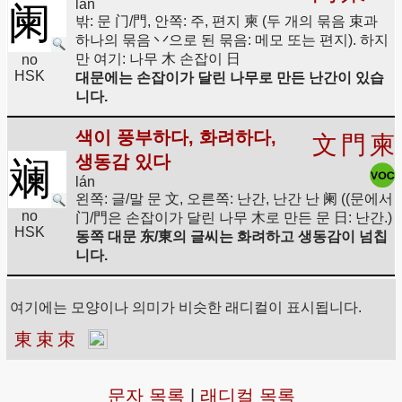
lán
阑
밖: 문 门/門, 안쪽: 주, 편지 柬 (두 개의 묶음 束과
하나의 묶음 丷으로 된 묶음: 메모 또는 편지). 하지
만 여기: 나무 木 손잡이 日
no
HSK
대문에는 손잡이가 달린 나무로 만든 난간이 있습
니다.
색이 풍부하다, 화려하다,
文
門
柬
생동감 있다
斓
lán
왼쪽: 글/말 문 文, 오른쪽: 난간, 난간 난 阑 ((문에서
no
门/門은 손잡이가 달린 나무 木로 만든 문 日: 난간.)
HSK
동쪽 대문 东/東의 글씨는 화려하고 생동감이 넘칩
니다.
여기에는 모양이나 의미가 비슷한 래디컬이 표시됩니다.
東
束
朿
문자 목록
|
래디컬 목록