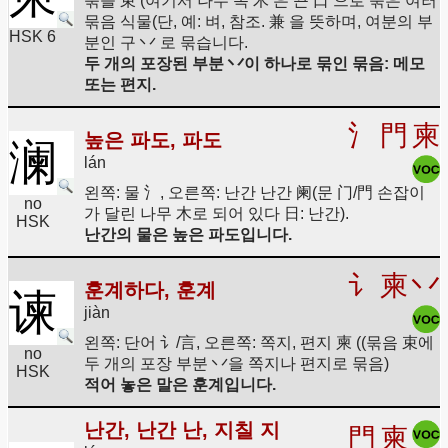
묶을 束 (여기서 나무 목 木 은 끈 口 으로 묶은 여러
묶음 식물(단, 예: 벼, 참조. 兼 을 뜻하며, 여분의 부
HSK 6
분인 구 丷 로 묶습니다.
두 개의 포장된 부분 丷이 하나로 묶인 묶음: 메모
또는 편지.
氵
門
柬
높은 파도, 파도
澜
lán
왼쪽: 물 氵, 오른쪽: 난간 난간 阑(문 门/門 손잡이
no
가 달린 나무 木로 되어 있다 日: 난간).
HSK
난간의 물은 높은 파도입니다.
讠
柬
丷
훈계하다, 훈계
谏
jiàn
왼쪽: 단어 讠/言, 오른쪽: 쪽지, 편지 柬 ((묶음 束에
no
두 개의 포장 부분 丷을 쪽지나 편지로 묶음)
HSK
적어 놓은 말은 훈계입니다.
난간, 난간 난, 지칠 지
門
柬