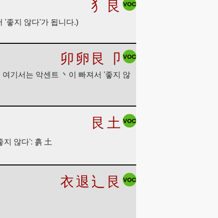
犭
艮
 '좋지 않다'가 됩니다.)
卯
卵
艮
卩
만, 여기서는 악센트 丶이 빠져서 '좋지 않
艮
土
좋지 않다': 흙 土
衣
退
辶
艮