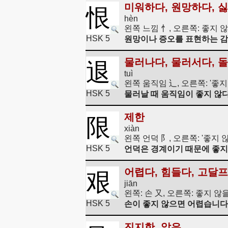
미워하다, 원망하다, 
恨
hèn
왼쪽 느낌 忄, 오른쪽: 좋지 않
HSK 5
원망이나 증오를 표현하는 감
물러나다, 물러서다, 
退
tuì
왼쪽 움직임 辶, 오른쪽: '좋
HSK 5
물러날 때 움직임이 좋지 않다
제한
限
xiàn
왼쪽 언덕 阝, 오른쪽: '좋지
HSK 5
언덕은 경계이기 때문에 좋지
어렵다, 힘들다, 고달
艰
jiān
왼쪽: 손 又, 오른쪽: 좋지 않
HSK 5
손이 좋지 않으면 어렵습니다
진지한, 앉은