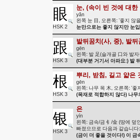
눈, (속이 빈 것에 대한
眼
yǎn
왼쪽 눈 目, 오른쪽: '좋지 않
HSK 2
눈만으로는 좋지 않지만 눈입
발뒤꿈치(사, 중), 발
跟
gēn
왼쪽: 발 足(슬개골 口와 발자국
HSK 3
(대부분 거기서 아파요:) 발 
뿌리, 받침, 길고 얇은
根
gēn
왼쪽: 나무 목 木, 오른쪽: '좋
HSK 3
(목재로 적합하지 않다) 나무의 
은
银
yín
왼쪽: 금속/금 钅/金 (땅에 덮
빠졌으므로 다음과 같습니다: 
HSK 3
(금이 더 좋을 것이다!) 이 