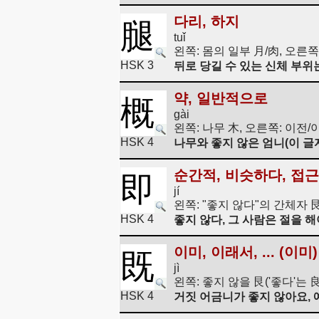
다리, 하지
腿
tuǐ
왼쪽: 몸의 일부 月/肉, 오른
HSK 3
뒤로 당길 수 있는 신체 부위
약, 일반적으로
概
gài
왼쪽: 나무 木, 오른쪽: 이전/
HSK 4
나무와 좋지 않은 엄니(이 글
순간적, 비슷하다, 접근
即
jí
왼쪽: "좋지 않다"의 간체자 艮
HSK 4
좋지 않다, 그 사람은 절을 해
이미, 이래서, ... (이미)
既
jì
왼쪽: 좋지 않을 艮('좋다'는 
HSK 4
거짓 어금니가 좋지 않아요, 