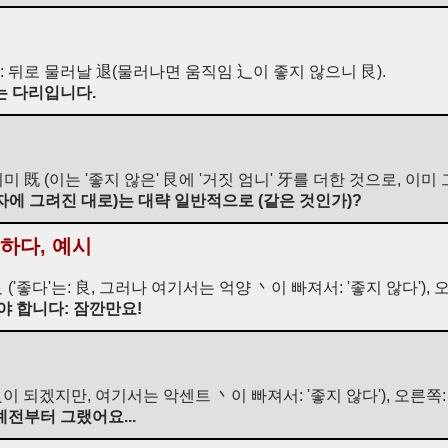
쪽: 뒤로 물러날 退(물러나면 움직임 辶이 좋지 않으니 艮).
는 다리입니다.
이미 既 (이는 '좋지 않은' 艮에 '거짓 엄니' 牙를 더한 것으로, 이미 
자에 그려진 대로)는 대략 일반적으로 (같은 것인가)?
하다, 예시
 ('좋다'는: 良, 그러나 여기서는 억양 丶이 빠져서: '좋지 않다'), 
야 합니다: 잠깐만요!
良이 되겠지만, 여기서는 악센트 丶이 빠져서: '좋지 않다'), 오른쪽:
예전부터 그랬어요...