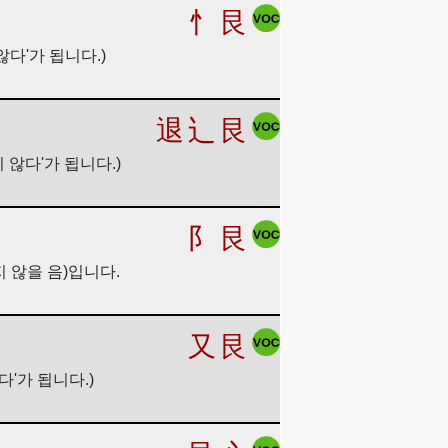
忄
艮
않다'가 됩니다.)
退
辶
艮
 않다'가 됩니다.)
阝
艮
지 않을 음)입니다.
又
艮
다'가 됩니다.)