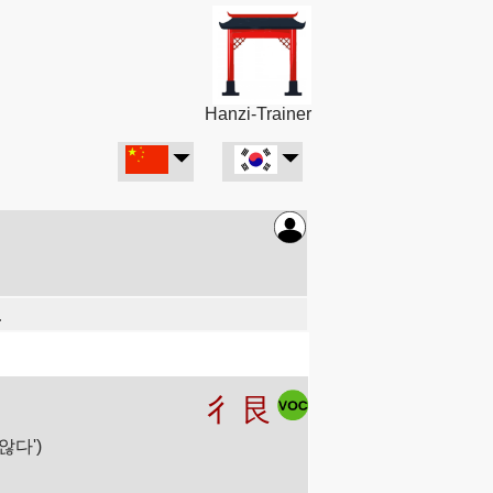
Hanzi-Trainer
.
彳
艮
않다')