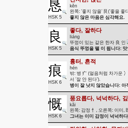
恳
kěn
왼쪽: '좋지 않을' 艮('좋을 
HSK 5
좋지 않은 마음은 심각해요.
좋다, 잘하다
良
liáng
뚜껑이 있는 같은 한자 良 인
HSK 5
음식 뚜껑을 뗄 이 됩니다: 
흉터, 흔적
痕
hén
밖: 병 疒 (얼음처럼 차가운 
서 '잘 안 된다').
HSK 6
병이 잘 낫지 않았습니다: 아
풍요롭다, 넉넉하다, 
慨
kǎi
왼쪽: 감정 忄, 오른쪽: 이미, 
HSK 6
그녀는 이미 감정이 넉넉하다