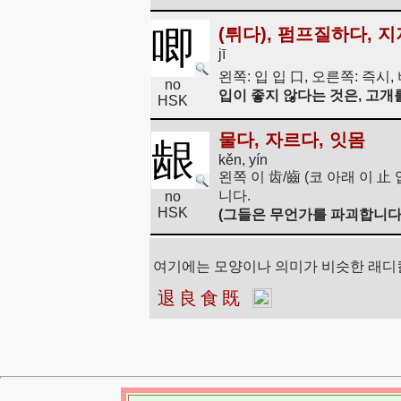
唧
(튀다), 펌프질하다, 
jī
왼쪽: 입 입 口, 오른쪽: 즉시,
no
입이 좋지 않다는 것은, 고개
HSK
물다, 자르다, 잇몸
龈
kěn, yín
왼쪽 이 齿/齒 (코 아래 이 止
니다.
no
HSK
(그들은 무언가를 파괴합니다:
여기에는 모양이나 의미가 비슷한 래디
退
良
食
既