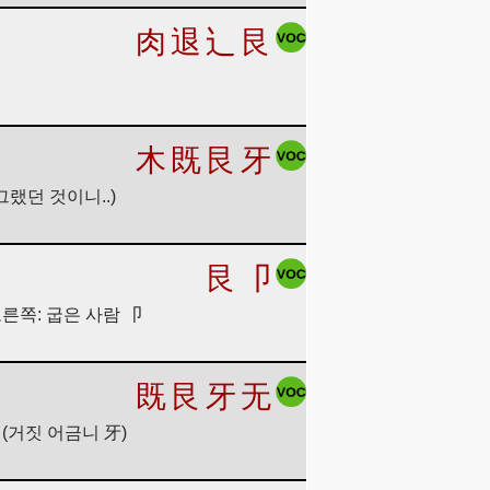
肉
退
辶
艮
木
既
艮
牙
그랬던 것이니..)
艮
卩
오른쪽: 굽은 사람 卩
既
艮
牙
无
 (거짓 어금니 牙)