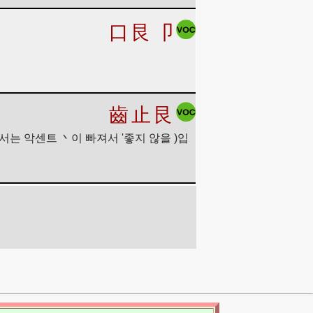
口
艮
卩
齒
止
艮
여기서는 악센트 丶이 빠져서 '좋지 않을 )입