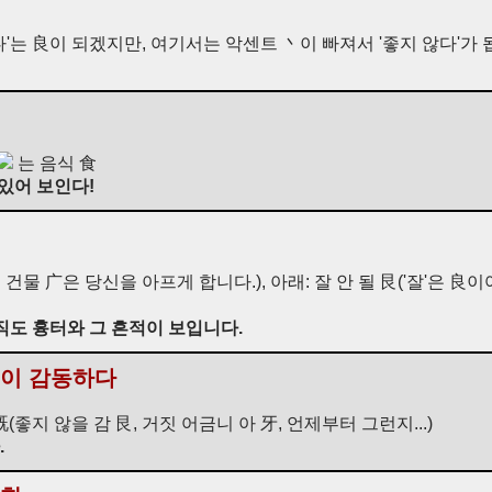
좋다'는 良이 되겠지만, 여기서는 악센트 丶이 빠져서 '좋지 않다'가 
는 음식 食
맛있어 보인다!
冫 건물 广은 당신을 아프게 합니다.), 아래: 잘 안 될 艮('잘'은 
직도 흉터와 그 흔적이 보입니다.
깊이 감동하다
既(좋지 않을 감 艮, 거짓 어금니 아 牙, 언제부터 그런지...)
.