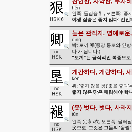
잔인한, 사악한, 무자
狠
hěn
왼쪽: 들짐승 犭, 오른쪽: '좋
HSK 6
야생 짐승은 좋지 않다: 잔인
높은 관직자, 명예로운,
卿
qīng
밖: 토끼 卯(중앙 통로와 옆방
다'가 됩니다.)
no
HSK
"토끼"는 공식적인 복종으로
垦
개간하다, 개량하다, 
kěn
위: '좋지 않을 艮('좋을 좋다'
no
좋지 않은 땅은 매립해야 합니
HSK
褪
(옷) 벗다, 벗다, 사라
tùn
왼쪽 옷 衤/衣, 오른쪽: 물러
no
옷으로, 그것은 그들의 '움찔'
HSK