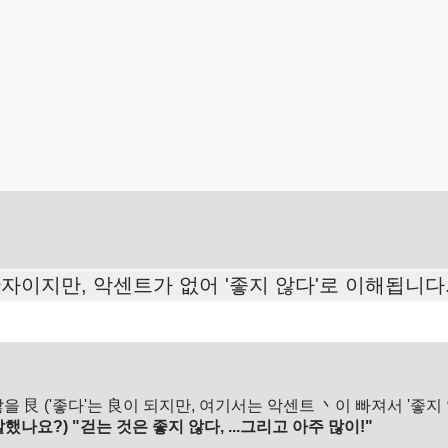
한자이지만, 악센트가 없어 '좋지 않다'로 이해됩니다
않을 艮 ('좋다'는 良이 되지만, 여기서는 악센트 丶이 빠져서 '좋지 
나요?) "걷는 것은 좋지 않다, ...그리고 아주 많이!"