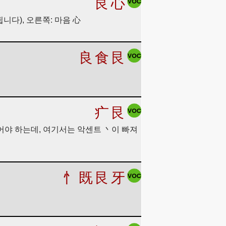
艮
心
됩니다), 오른쪽: 마음 心
良
食
艮
疒
艮
良이어야 하는데, 여기서는 악센트 丶이 빠져
忄
既
艮
牙