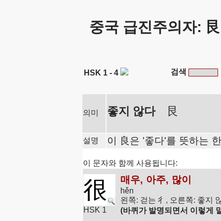
중국 급진주의자: 艮
검색
HSK 1 - 4
좋지 않다
艮
의미
이 良은 '좋다'를 뜻하는 
설명
이 문자와 함께 사용됩니다:
매우, 아주, 많이
很
hěn
왼쪽: 걷는 彳, 오른쪽: 좋지 
HSK 1
(바퀴가 발명되면서 이렇게 말했