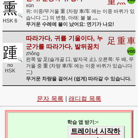
重
灬
熏
xūn
위: 이중/무거울 重 (차량 車/车 에는 이중 바퀴가 있
습니다 二) 의 변형, 아래: 불 불 灬
HSK 6
무거운 수레에 불이 났어요: 연기가 나요!
따라가다, 귀를 기울이다, 누
足
重
車
군가를 따라가다, 발뒤꿈치
踵
zhǒng
왼쪽 발 足(슬개골 口, 발자국 止), 오른쪽: 두 배, 무
no
거울 중 重 (차량 車/车 에는 이중 바퀴가 있습니다
HSK
二)
무거운 차량을 걸어서 (쉽게) 따라갈 수 있습니다.
문자 목록
|
래디컬 목록
학습 앱 받기:
<
트레이너 시작하