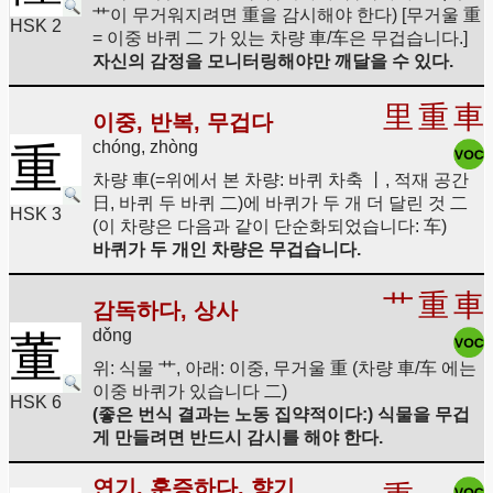
艹이 무거워지려면 重을 감시해야 한다) [무거울 重
HSK 2
= 이중 바퀴 二 가 있는 차량 車/车은 무겁습니다.]
자신의 감정을 모니터링해야만 깨달을 수 있다.
里
重
車
이중, 반복, 무겁다
chóng, zhòng
重
차량 車(=위에서 본 차량: 바퀴 차축 丨, 적재 공간
日, 바퀴 두 바퀴 二)에 바퀴가 두 개 더 달린 것 二
HSK 3
(이 차량은 다음과 같이 단순화되었습니다: 车)
바퀴가 두 개인 차량은 무겁습니다.
艹
重
車
감독하다, 상사
dǒng
董
위: 식물 艹, 아래: 이중, 무거울 重 (차량 車/车 에는
이중 바퀴가 있습니다 二)
HSK 6
(좋은 번식 결과는 노동 집약적이다:) 식물을 무겁
게 만들려면 반드시 감시를 해야 한다.
연기, 훈증하다, 향기