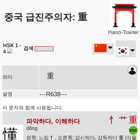
중국 급진주의자: 重
Hanzi-Trainer
HSK 1 -
검색
4
重
의미
---R638---
설명
이 문자와 함께 사용됩니다:
忄
艹
重
파악하다, 이해하다
dǒng
懂
왼쪽: 느낌 忄, 오른쪽: 감시하다, 감독하다 董 (식물