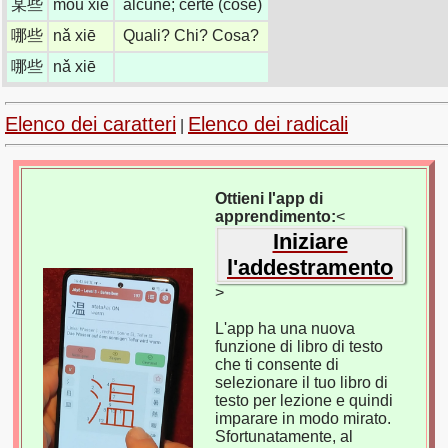
某些
mǒu xiē
alcune; certe (cose)
哪些
nǎ xiē
Quali? Chi? Cosa?
哪些
nǎ xiē
Elenco dei caratteri
Elenco dei radicali
|
Ottieni l'app di
apprendimento:
<
Iniziare
l'addestramento
>
L'app ha una nuova
funzione di libro di testo
che ti consente di
selezionare il tuo libro di
testo per lezione e quindi
imparare in modo mirato.
Sfortunatamente, al