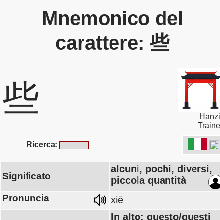
Mnemonico del
carattere: 些
些
Hanzi
Traine
Ricerca:
alcuni, pochi, diversi,
Significato
piccola quantità
Pronuncia
xiē
In alto: questo/questi