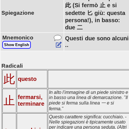
此 (Si fermò 止 e si
Spiegazione
sedette 匕 giù: questa
persona!), in basso:
due 二
Mnemonico
Questi due sono alcuni
..
Show English
Radicali
此
questo
In alto l'immagine di un piede sinistro e
fermarsi,
止
in basso una linea di demarcazione. "Il
terminare
piede si ferma sulla linea 一 e si
ferma."
Questo carattere significa: cucchiaio. -
Nelle spiegazioni è tipicamente usato
per indicare una persona seduta. (Altri