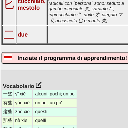
cucchiaio,
匕
radicali con "persona" sono: seduto a
mestolo
gambe incrociate 夂, sdraiato
,
inginocchiato ⺈, abile 才, piegato マ,
卩, accasciato 㔾 o marito 夫)
二
due
Iniziate il programma di apprendimento!
Vocabolario
一些
yī xiē
alcuni; pochi; un po'
有些
yǒu xiē
un po'; un po'
这些
zhè xiē
questi
那些
nà xiē
quelli