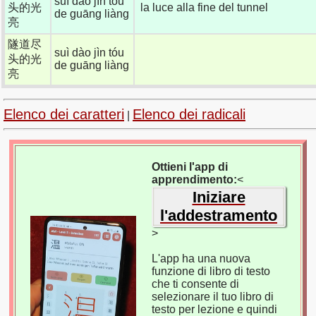
suì dào jìn tóu
头的光
la luce alla fine del tunnel
de guāng liàng
亮
隧道尽
suì dào jìn tóu
头的光
de guāng liàng
亮
Elenco dei caratteri
Elenco dei radicali
|
Ottieni l'app di
apprendimento:
<
Iniziare
l'addestramento
>
L'app ha una nuova
funzione di libro di testo
che ti consente di
selezionare il tuo libro di
testo per lezione e quindi