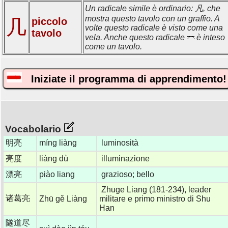
Un radicale simile è ordinario: 凡, che
mostra questo tavolo con un graffio. A
几
piccolo
volte questo radicale è visto come una
tavolo
vela. Anche questo radicale
è inteso
come un tavolo.
Iniziate il programma di apprendimento!
Vocabolario
明亮
míng liàng
luminosità
亮度
liàng dù
illuminazione
漂亮
piào liang
grazioso; bello
Zhuge Liang (181-234), leader
诸葛亮
Zhū gě Liàng
militare e primo ministro di Shu
Han
隧道尽