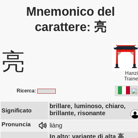
Mnemonico del
carattere: 亮
亮
Hanzi
Traine
Ricerca:
brillare, luminoso, chiaro,
Significato
brillante, risonante
Pronuncia
liàng
In alto: variante di alta 高