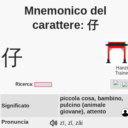
Mnemonico del
carattere: 仔
仔
Hanzi
Traine
Ricerca:
piccola cosa, bambino,
pulcino (animale
Significato
giovane), attento
Pronuncia
zī, zǐ, zǎi