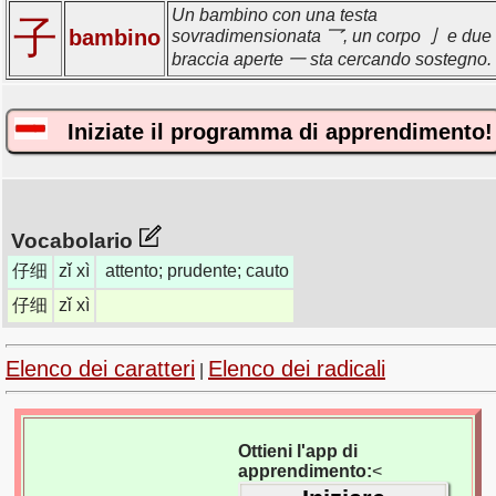
Un bambino con una testa
子
bambino
sovradimensionata 乛, un corpo 亅 e due
braccia aperte 一 sta cercando sostegno.
Iniziate il programma di apprendimento!
Vocabolario
仔细
zǐ xì
attento; prudente; cauto
仔细
zǐ xì
Elenco dei caratteri
Elenco dei radicali
|
Ottieni l'app di
apprendimento:
<