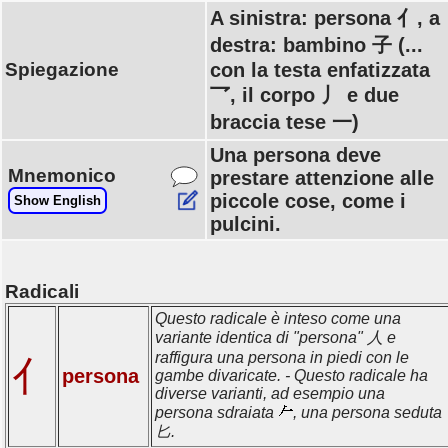
A sinistra: persona 亻, a
destra: bambino 子 (...
Spiegazione
con la testa enfatizzata
乛, il corpo 丿 e due
braccia tese 一)
Una persona deve
Mnemonico
prestare attenzione alle
piccole cose, come i
Show English
pulcini.
Radicali
Questo radicale è inteso come una
variante identica di "persona" 人 e
raffigura una persona in piedi con le
亻
persona
gambe divaricate. - Questo radicale ha
diverse varianti, ad esempio una
persona sdraiata
, una persona seduta
匕.