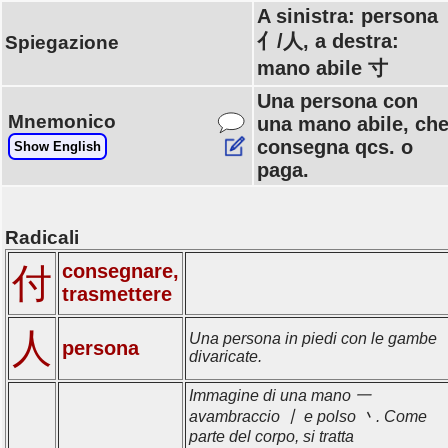
A sinistra: persona
亻/人, a destra:
Spiegazione
mano abile 寸
Una persona con
Mnemonico
una mano abile, ch
consegna qcs. o
Show English
paga.
Radicali
consegnare,
付
trasmettere
人
Una persona in piedi con le gambe
persona
divaricate.
Immagine di una mano 一
avambraccio 丨 e polso 丶. Come
parte del corpo, si tratta