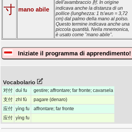
dell'avambraccio 肘. In origine
寸
indicava anche la distanza di un
mano abile
pollice (lunghezza: 1 ts'wun = 3,72
cm) dal palmo della mano al polso.
Questo termine indicava anche una
piccola quantità. Nella mnemonica,
è usato come "mano abile".
Iniziate il programma di apprendimento!
Vocabolario
对付
duì fu
gestire; affrontare; far fronte; cavarsela
支付
zhī fù
pagare (denaro)
应付
yìng fu
affrontare; far fronte
应付
yìng fu