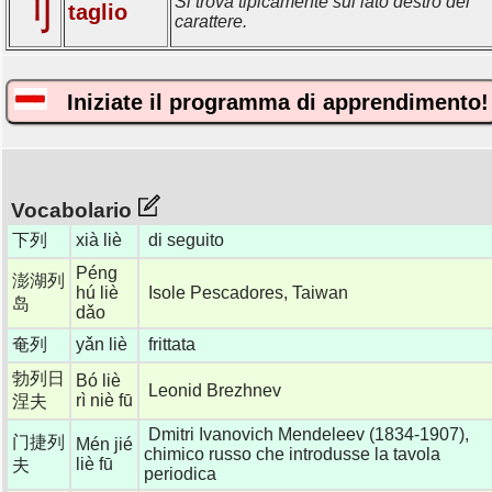
刂
Si trova tipicamente sul lato destro del
taglio
carattere.
Iniziate il programma di apprendimento!
Vocabolario
下列
xià liè
di seguito
Péng
澎湖列
hú liè
Isole Pescadores, Taiwan
岛
dǎo
奄列
yǎn liè
frittata
勃列日
Bó liè
Leonid Brezhnev
rì niè fū
涅夫
Dmitri Ivanovich Mendeleev (1834-1907),
门捷列
Mén jié
chimico russo che introdusse la tavola
liè fū
夫
periodica