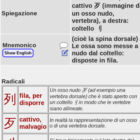
cattivo 歹 (immagine d
Spiegazione
un osso nudo,
vertebra), a destra:
coltello 刂
(cioè la spina dorsale)
Mnemonico
Le ossa sono messe a
nudo dal coltello:
Show English
disposte in fila.
Radicali
Un osso nudo 歹 (ad esempio una
列
fila, per
vertebra dorsale) che è stato aperto con
disporre
un coltello刂 in modo che le vertebre
siano allineate.
cattivo,
歹
In realtà la rappresentazione di un osso
malvagio
o di una vertebra dorsale.