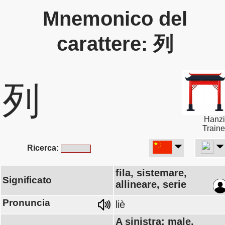
Mnemonico del
carattere: 列
列
Hanzi
Traine
Ricerca:
fila, sistemare,
Significato
allineare, serie
Pronuncia
liè
A sinistra: male,