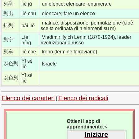
列举
liè jǔ
un elenco; elencare; enumerare
列出
liè chū
elencare; fare un elenco
matrice; disposizione; permutazione (cioè
排列
pái liè
scelta ordinata di n elementi su m)
Liè
Vladimir Ilyich Lenin (1870-1924), leader
列宁
níng
rivoluzionario russo
列车
liè chē
treno (termine ferroviario)
Yǐ sè
以色列
Israele
liè
Yǐ sè
以色列
liè
Elenco dei caratteri
Elenco dei radicali
|
Ottieni l'app di
apprendimento:
<
Iniziare