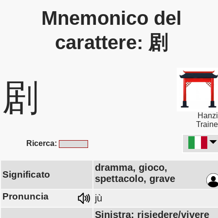
Mnemonico del
carattere: 剧
剧
Hanzi
Traine
Ricerca:
dramma, gioco,
Significato
spettacolo, grave
Pronuncia
jù
Sinistra: risiedere/vivere