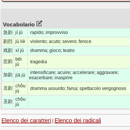
Vocabolario
急剧
jí jù
rapido; improvviso
剧烈
jù liè
violento; acuto; severo; feroce
戏剧
xì jù
dramma; gioco; teatro
bēi
悲剧
tragedia
jù
intensificare; acuire; accelerare; aggravare;
加剧
jiā jù
esacerbare; inasprire
chǒu
丑剧
dramma assurdo; farsa; spettacolo vergognoso
jù
chǒu
丑剧
jù
Elenco dei caratteri
Elenco dei radicali
|