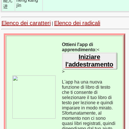
néng kàng
能亢
jìn
进
Elenco dei caratteri
Elenco dei radicali
|
Ottieni l'app di
apprendimento:
<
Iniziare
l'addestramento
>
L'app ha una nuova
funzione di libro di testo
che ti consente di
selezionare il tuo libro di
testo per lezione e quindi
imparare in modo mirato.
Sfortunatamente, al
momento non ci sono
quasi libri registrati, quindi
dipendiamo dal tuo aiuto.