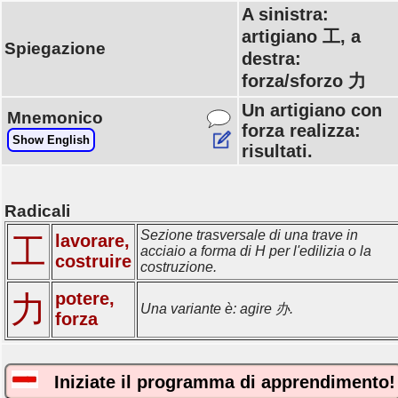
A sinistra:
artigiano 工, a
Spiegazione
destra:
forza/sforzo 力
Un artigiano con
Mnemonico
forza realizza:
Show English
risultati.
Radicali
Sezione trasversale di una trave in
lavorare,
工
acciaio a forma di H per l'edilizia o la
costruire
costruzione.
potere,
力
Una variante è: agire 办.
forza
Iniziate il programma di apprendimento!