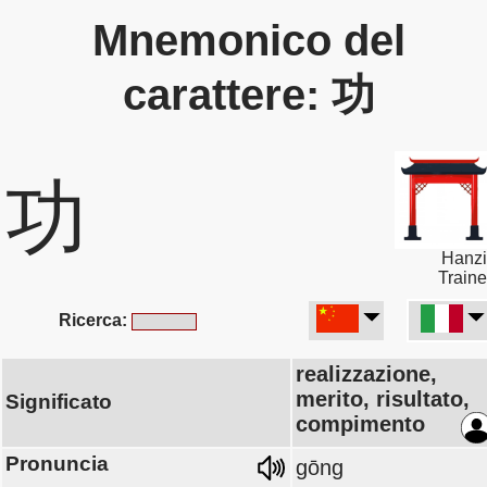
Mnemonico del
carattere: 功
功
Hanzi
Traine
Ricerca:
realizzazione,
merito, risultato,
Significato
compimento
Pronuncia
gōng