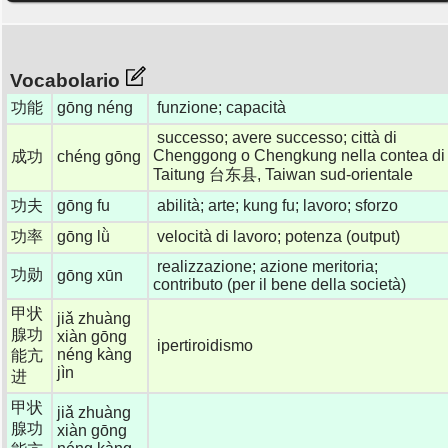
Vocabolario
功能
gōng néng
funzione; capacità
successo; avere successo; città di
Chenggong o Chengkung nella contea di
成功
chéng gōng
Taitung 台东县, Taiwan sud-orientale
功夫
gōng fu
abilità; arte; kung fu; lavoro; sforzo
功率
gōng lǜ
velocità di lavoro; potenza (output)
realizzazione; azione meritoria;
功勋
gōng xūn
contributo (per il bene della società)
甲状
jiǎ zhuàng
腺功
xiàn gōng
ipertiroidismo
néng kàng
能亢
jìn
进
甲状
jiǎ zhuàng
腺功
xiàn gōng