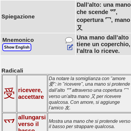
Dall'alto: una mano
che scende 爫,
Spiegazione
copertura 冖, mano
又
Una mano dall'alto
Mnemonico
tiene un coperchio,
Show English
l'altra lo riceve.
Radicali
Da notare la somiglianza con "amore
爱": in "ricevere", una mano si protende
受
ricevere,
dall'alto 爫 attraverso una copertura 冖
accettare
verso un'altra mano 又 per ricevere
qualcosa. Con amore, si aggiunge
l'amico 友.
allungarsi
爫
Mostra una mano che si protende verso
verso il
il basso per strappare qualcosa.
basso