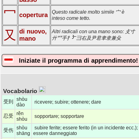
冖
Questo radicale molto simile 宀 è
copertura
inteso come tetto.
di nuovo,
又
Altri radicali con una mano sono: 攴寸
mano
廾爫手扌
彐右及尹君聿隶兼殳
Iniziate il programma di apprendimento!
Vocabolario
shòu
受到
ricevere; subire; ottenere; dare
dào
rěn
忍受
sopportare; sopportare
shòu
shòu
subire ferite; essere ferito (in un incidente ecc.);
受伤
shāng
essere danneggiato