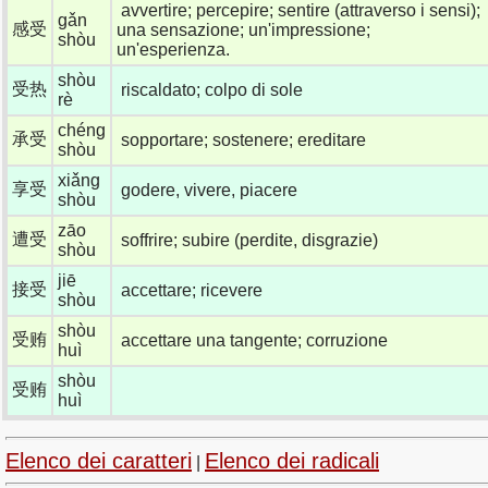
avvertire; percepire; sentire (attraverso i sensi);
gǎn
感受
una sensazione; un'impressione;
shòu
un'esperienza.
shòu
受热
riscaldato; colpo di sole
rè
chéng
承受
sopportare; sostenere; ereditare
shòu
xiǎng
享受
godere, vivere, piacere
shòu
zāo
遭受
soffrire; subire (perdite, disgrazie)
shòu
jiē
接受
accettare; ricevere
shòu
shòu
受贿
accettare una tangente; corruzione
huì
shòu
受贿
huì
Elenco dei caratteri
Elenco dei radicali
|