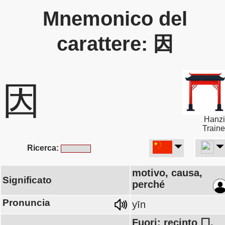
Mnemonico del
carattere: 因
因
Hanzi
Traine
Ricerca:
motivo, causa,
Significato
perché
Pronuncia
yīn
Fuori: recinto 囗,