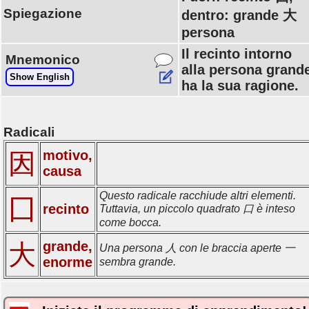
Spiegazione
dentro: grande 大
persona
Il recinto intorno
Mnemonico
alla persona grand
Show English
ha la sua ragione.
Radicali
motivo,
因
causa
Questo radicale racchiude altri elementi.
囗
recinto
Tuttavia, un piccolo quadrato 口 è inteso
come bocca.
grande,
大
Una persona 人 con le braccia aperte 一
enorme
sembra grande.