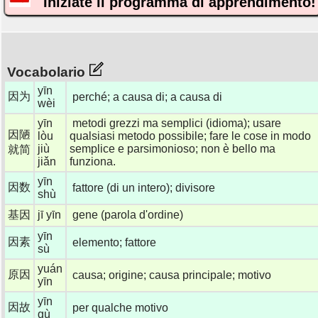
Iniziate il programma di apprendimento!
Vocabolario
yīn
因为
perché; a causa di; a causa di
wèi
yīn
metodi grezzi ma semplici (idioma); usare
因陋
lòu
qualsiasi metodo possibile; fare le cose in modo
jiù
semplice e parsimonioso; non è bello ma
就简
jiǎn
funziona.
yīn
因数
fattore (di un intero); divisore
shù
基因
jī yīn
gene (parola d'ordine)
yīn
因素
elemento; fattore
sù
yuán
原因
causa; origine; causa principale; motivo
yīn
yīn
因故
per qualche motivo
gù