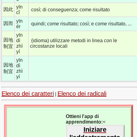
yīn
因此
così; di conseguenza; come risultato
cǐ
yīn
因而
quindi; come risultato; così; e come risultato, ...
ér
yīn
因地
dì
(idioma) utilizzare metodi in linea con le
zhì
circostanze locali
制宜
yí
yīn
因地
dì
zhì
制宜
yí
Elenco dei caratteri
Elenco dei radicali
|
Ottieni l'app di
apprendimento:
<
Iniziare