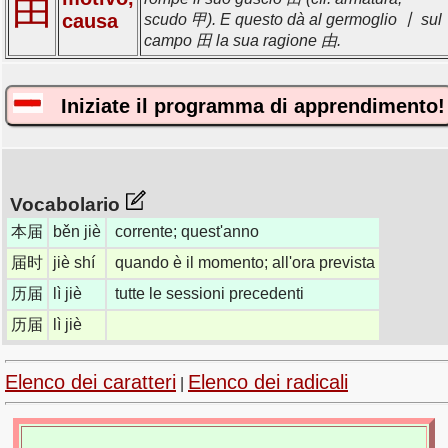
由
causa
scudo 甲). E questo dà al germoglio 丨 sul
campo 田 la sua ragione 由.
Iniziate il programma di apprendimento!
Vocabolario
本届
běn jiè
corrente; quest'anno
届时
jiè shí
quando è il momento; all'ora prevista
历届
lì jiè
tutte le sessioni precedenti
历届
lì jiè
Elenco dei caratteri
Elenco dei radicali
|