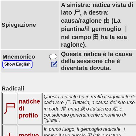
A sinistra: natica vista di
lato 尸, a destra:
causa/ragione 由 (La
Spiegazione
piantina/il germoglio 丨
nel campo 田 ha la sua
ragione).
Questa natica è la causa
Mnemonico
della sessione che è
Show English
diventata dovuta.
Radicali
Questo radicale ha in realtà il significato di
natiche
cadavere 尸. Tuttavia, a causa del suo uso
尸
di
in coda 尾, urina 尿 o flatulenza 屁, è
profilo
considerato generalmente sinonimo di
"glutei".
In primo luogo, il germoglio radicale 丨
motivo,
rompe il suo guscio 田 (cfr. armatura,