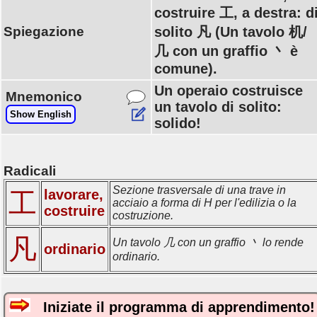
costruire 工, a destra: d
Spiegazione
solito 凡 (Un tavolo 机/
几 con un graffio 丶 è
comune).
Un operaio costruisce
Mnemonico
un tavolo di solito:
Show English
solido!
Radicali
Sezione trasversale di una trave in
lavorare,
工
acciaio a forma di H per l'edilizia o la
costruire
costruzione.
凡
Un tavolo 几 con un graffio 丶 lo rende
ordinario
ordinario.
Iniziate il programma di apprendimento!