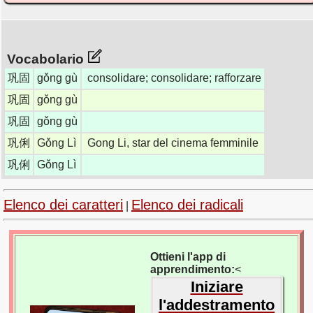
Vocabolario
巩固
gǒng gù
consolidare; consolidare; rafforzare
巩固
gǒng gù
巩固
gǒng gù
巩俐
Gǒng Lì
Gong Li, star del cinema femminile
巩俐
Gǒng Lì
Elenco dei caratteri
Elenco dei radicali
|
Ottieni l'app di
apprendimento:
<
Iniziare
l'addestramento