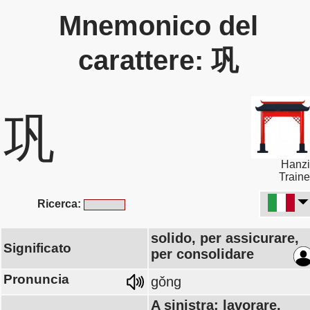
Mnemonico del
carattere: 巩
巩
Hanzi
Traine
Ricerca:
solido, per assicurare,
Significato
per consolidare
Pronuncia
gǒng
A sinistra: lavorare,