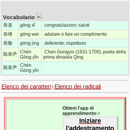
Vocabolario
恭喜
gōng xǐ
congratulazioni; saluti
恭维
gōng wei
adulare o fare un complimento
恭敬
gōng jìng
deferente; rispettoso
Chén
Chen Gongyin (1631-1700), poeta della
陈恭尹
Gōng yǐn
prima dinastia Qing
Chén
陈恭尹
Gōng yǐn
Elenco dei caratteri
Elenco dei radicali
|
Ottieni l'app di
apprendimento:
<
Iniziare
l'addestramento