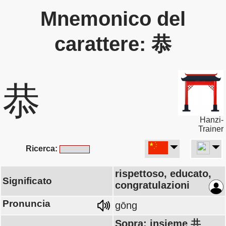
Mnemonico del
carattere: 恭
恭
Hanzi-
Trainer
Ricerca:
rispettoso, educato,
Significato
congratulazioni
Pronuncia
gōng
Sopra: insieme 共