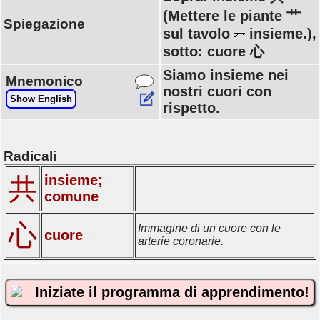
(Mettere le piante 艹
Spiegazione
sul tavolo
insieme.),
sotto: cuore 心
Siamo insieme nei
Mnemonico
nostri cuori con
Show English
rispetto.
Radicali
insieme;
共
comune
心
Immagine di un cuore con le
cuore
arterie coronarie.
Iniziate il programma di apprendimento!