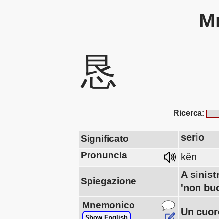
Mn
恳
Ricerca:
serio
Significato
Pronuncia
kěn
A sinis
Spiegazione
'non buo
Mnemonico
Un cuor
Show English