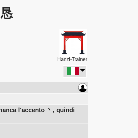
: 恳
Hanzi-Trainer
manca l'accento 丶, quindi