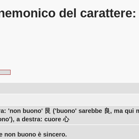
emonico del carattere
tra: 'non buono' 艮 ('buono' sarebbe 良, ma qui 
no'), a destra: cuore 心
e non buono è sincero.