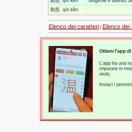
勤恳
qín kěn
diligente e attento; 
勤恳
qín kěn
Elenco dei caratteri
Elenco dei 
|
Ottieni l'app 
L'app ha una nuo
imparare in mod
aiuto.
Inviaci i perso