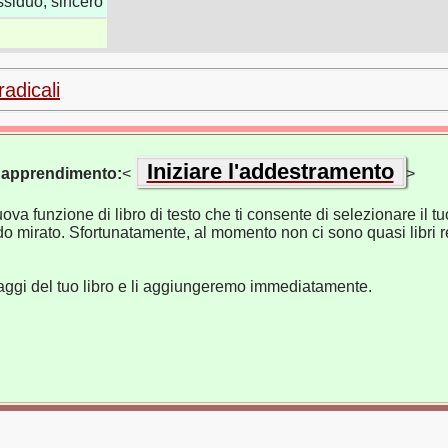
assiduo; sincero
radicali
Iniziare l'addestramento
di apprendimento:
<
>
va funzione di libro di testo che ti consente di selezionare il tuo
o mirato. Sfortunatamente, al momento non ci sono quasi libri re
naggi del tuo libro e li aggiungeremo immediatamente.