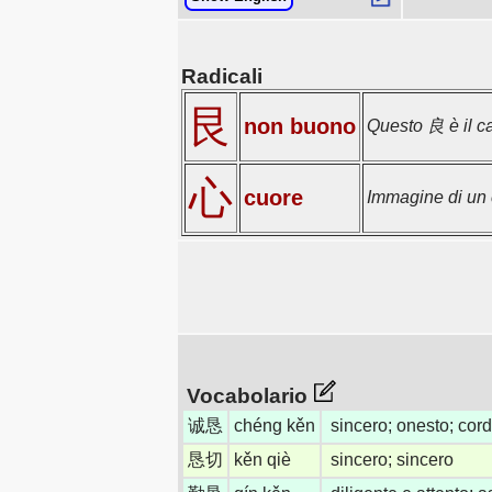
Radicali
艮
non buono
Questo 良 è il c
心
cuore
Immagine di un c
Vocabolario
诚恳
chéng kěn
sincero; onesto; cord
恳切
kěn qiè
sincero; sincero