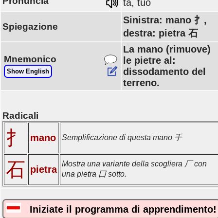
Pronuncia
tà, tuò
Sinistra: mano 扌,
Spiegazione
destra: pietra 石
La mano (rimuove)
Mnemonico
le pietre al:
dissodamento del
Show English
terreno.
Radicali
扌
mano
Semplificazione di questa mano 手
石
Mostra una variante della scogliera 厂 con
pietra
una pietra 囗 sotto.
Iniziate il programma di apprendimento!