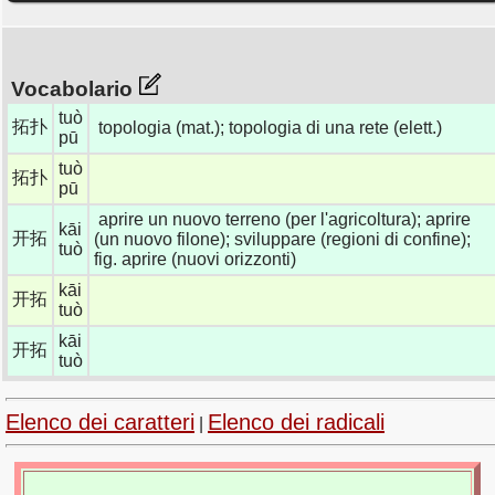
Vocabolario
tuò
拓扑
topologia (mat.); topologia di una rete (elett.)
pū
tuò
拓扑
pū
aprire un nuovo terreno (per l'agricoltura); aprire
kāi
开拓
(un nuovo filone); sviluppare (regioni di confine);
tuò
fig. aprire (nuovi orizzonti)
kāi
开拓
tuò
kāi
开拓
tuò
Elenco dei caratteri
Elenco dei radicali
|