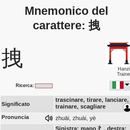
Mnemonico del
carattere: 拽
拽
Hanzi
Traine
Ricerca:
trascinare, tirare, lanciare,
Significato
trainare, scagliare
Pronuncia
zhuāi, zhuài, yè
Sinistra: mano 扌, destra: