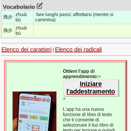
Vocabolario
zhuài
fare lunghi passi; affrettarsi (mentre si
拽步
bù
cammina)
zhuài
拽步
bù
Elenco dei caratteri
Elenco dei radicali
|
Ottieni l'app di
apprendimento:
<
Iniziare
l'addestramento
>
L'app ha una nuova
funzione di libro di testo
che ti consente di
selezionare il tuo libro di
testo per lezione e quindi