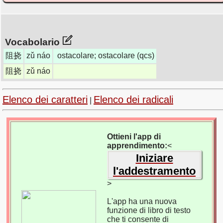
Vocabolario
阻挠
zǔ náo
ostacolare; ostacolare (qcs)
阻挠
zǔ náo
Elenco dei caratteri
Elenco dei radicali
|
Ottieni l'app di
apprendimento:
<
Iniziare
l'addestramento
>
L'app ha una nuova
funzione di libro di testo
che ti consente di