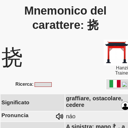
Mnemonico del
carattere: 挠
挠
Hanzi
Traine
Ricerca:
graffiare, ostacolare,
Significato
cedere
Pronuncia
náo
A sinistra: mano 扌, a