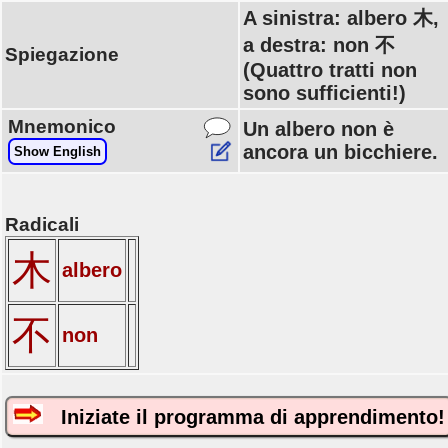
A sinistra: albero 木,
a destra: non 不
Spiegazione
(Quattro tratti non
sono sufficienti!)
Mnemonico
Un albero non è
ancora un bicchiere.
Show English
Radicali
木
albero
不
non
Iniziate il programma di apprendimento!