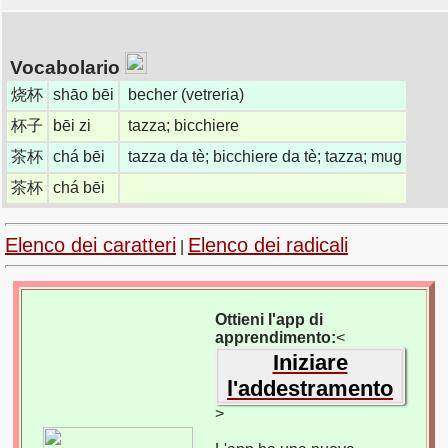
Vocabolario
烧杯
shāo bēi
becher (vetreria)
杯子
bēi zi
tazza; bicchiere
茶杯
chá bēi
tazza da tè; bicchiere da tè; tazza; mug
茶杯
chá bēi
Elenco dei caratteri
Elenco dei radicali
|
Ottieni l'app di
apprendimento:
<
Iniziare
l'addestramento
>