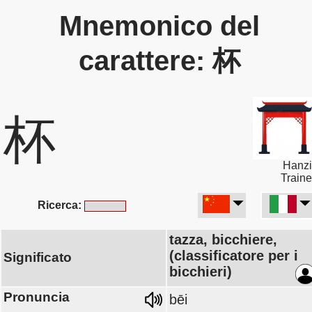
Mnemonico del
carattere: 杯
杯
Hanzi
Traine
Ricerca:
tazza, bicchiere,
(classificatore per i
Significato
bicchieri)
Pronuncia
bēi