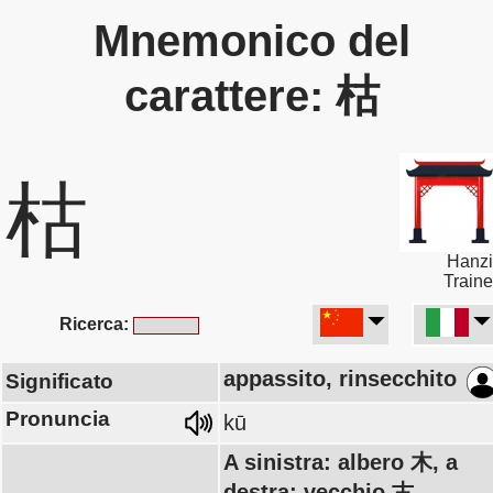
Mnemonico del
carattere: 枯
枯
Hanzi
Traine
Ricerca:
appassito, rinsecchito
Significato
Pronuncia
kū
A sinistra: albero 木, a
destra: vecchio 古