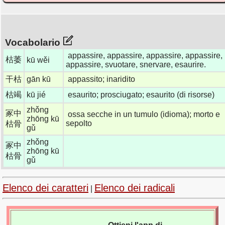
Vocabolario
appassire, appassire, appassire, appassire,
枯萎
kū wěi
appassire, svuotare, snervare, esaurire.
干枯
gān kū
appassito; inaridito
枯竭
kū jié
esaurito; prosciugato; esaurito (di risorse)
zhǒng
冢中
ossa secche in un tumulo (idioma); morto e
zhōng kū
sepolto
枯骨
gǔ
zhǒng
冢中
zhōng kū
枯骨
gǔ
Elenco dei caratteri
Elenco dei radicali
|