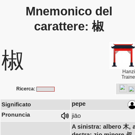
Mnemonico del
carattere: 椒
椒
Hanzi
Traine
Ricerca:
pepe
Significato
Pronuncia
jiāo
A sinistra: albero 木, 
destra: zio minore 叔