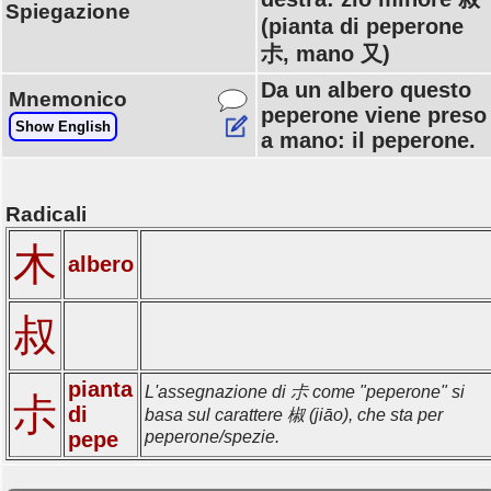
Spiegazione
(pianta di peperone
尗, mano 又)
Da un albero questo
Mnemonico
peperone viene preso
Show English
a mano: il peperone.
Radicali
木
albero
叔
pianta
L'assegnazione di 尗 come "peperone" si
尗
di
basa sul carattere 椒 (jiāo), che sta per
pepe
peperone/spezie.