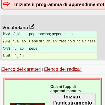
Iniziate il programma di apprendimento!
Vocabolario
辣椒
là jiāo
peperoncino; peperoncino
花椒
huā jiāo
Pepe di Sichuan; frassino d'India cinese
胡椒
hú jiāo
pepe
胡椒
hú jiāo
Elenco dei caratteri
Elenco dei radicali
|
Ottieni l'app di
apprendimento:
<
Iniziare
l'addestramento