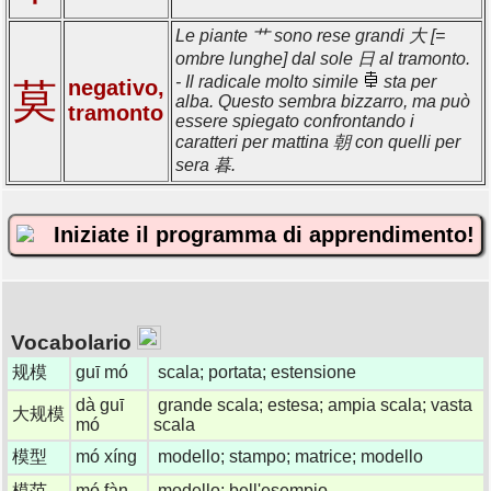
Le piante 艹 sono rese grandi 大 [=
ombre lunghe] dal sole 日 al tramonto.
- Il radicale molto simile
sta per
negativo,
莫
alba. Questo sembra bizzarro, ma può
tramonto
essere spiegato confrontando i
caratteri per mattina 朝 con quelli per
sera 暮.
Iniziate il programma di apprendimento!
Vocabolario
规模
guī mó
scala; portata; estensione
dà guī
grande scala; estesa; ampia scala; vasta
大规模
mó
scala
模型
mó xíng
modello; stampo; matrice; modello
模范
mó fàn
modello; bell'esempio