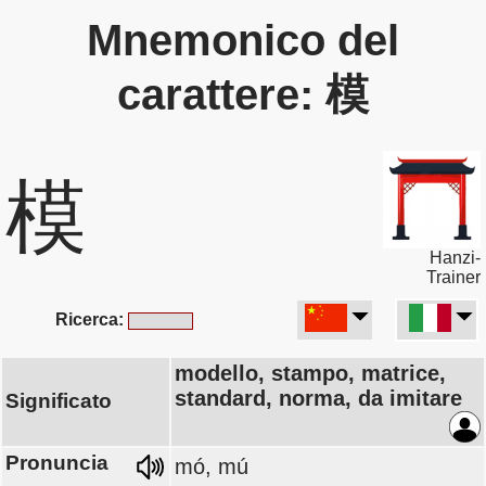
Mnemonico del
carattere: 模
模
Hanzi-
Trainer
Ricerca:
modello, stampo, matrice,
standard, norma, da imitare
Significato
Pronuncia
mó, mú