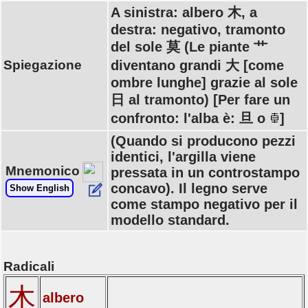
A sinistra: albero 木, a
destra: negativo, tramonto
del sole 莫 (Le piante 艹
Spiegazione
diventano grandi 大 [come
ombre lunghe] grazie al sole
日 al tramonto) [Per fare un
confronto: l'alba è: 旦 o
]
(Quando si producono pezzi
identici, l'argilla viene
Mnemonico
pressata in un controstampo
concavo). Il legno serve
Show English
come stampo negativo per il
modello standard.
Radicali
木
albero