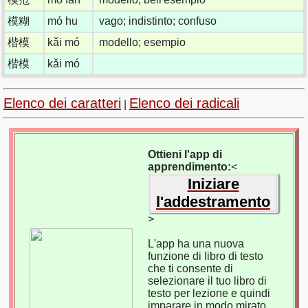
模糊
mó hu
vago; indistinto; confuso
楷模
kǎi mó
modello; esempio
楷模
kǎi mó
Elenco dei caratteri
Elenco dei radicali
|
Ottieni l'app di
apprendimento:
<
Iniziare
l'addestramento
>
L'app ha una nuova
funzione di libro di testo
che ti consente di
selezionare il tuo libro di
testo per lezione e quindi
imparare in modo mirato.