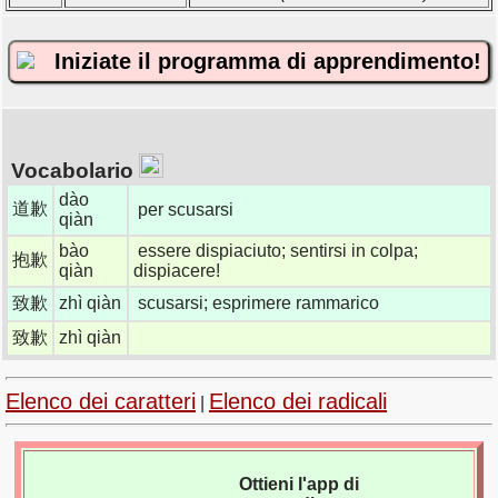
Iniziate il programma di apprendimento!
Vocabolario
dào
道歉
per scusarsi
qiàn
bào
essere dispiaciuto; sentirsi in colpa;
抱歉
qiàn
dispiacere!
致歉
zhì qiàn
scusarsi; esprimere rammarico
致歉
zhì qiàn
Elenco dei caratteri
Elenco dei radicali
|
Ottieni l'app di