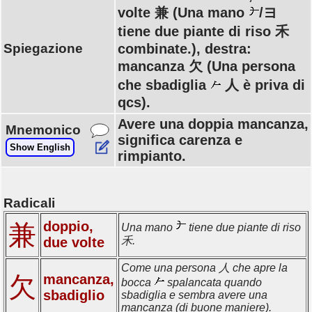
volte 兼 (Una mano
/ヨ
tiene due piante di riso 禾
Spiegazione
combinate.), destra:
mancanza 欠 (Una persona
che sbadiglia
人 è priva di
qcs).
Avere una doppia mancanza,
Mnemonico
significa carenza e
Show English
rimpianto.
Radicali
doppio,
兼
Una mano
tiene due piante di riso
due volte
禾.
Come una persona 人 che apre la
欠
mancanza,
bocca
spalancata quando
sbadiglio
sbadiglia e sembra avere una
mancanza (di buone maniere).