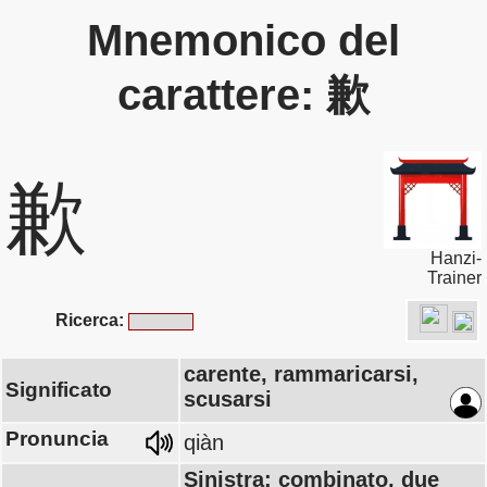
Mnemonico del
carattere: 歉
歉
Hanzi-
Trainer
Ricerca:
carente, rammaricarsi,
Significato
scusarsi
Pronuncia
qiàn
Sinistra: combinato, due