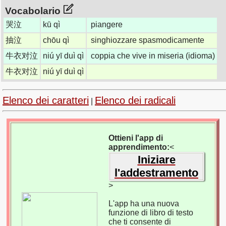
Vocabolario
哭泣
kū qì
piangere
抽泣
chōu qì
singhiozzare spasmodicamente
牛衣对泣
niú yī duì qì
coppia che vive in miseria (idioma)
牛衣对泣
niú yī duì qì
Elenco dei caratteri
Elenco dei radicali
|
Ottieni l'app di
apprendimento:
<
Iniziare
l'addestramento
>
L'app ha una nuova
funzione di libro di testo
che ti consente di