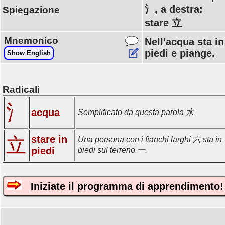
氵, a destra:
Spiegazione
stare 立
Mnemonico
Nell'acqua sta in
piedi e piange.
Show English
Radicali
氵
acqua
Semplificato da questa parola 水
stare in
立
Una persona con i fianchi larghi 六 sta in
piedi
piedi sul terreno 一.
Iniziate il programma di apprendimento!