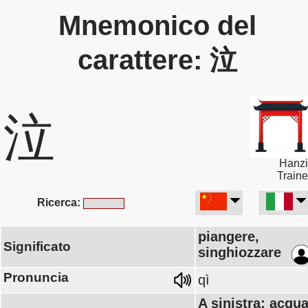
Mnemonico del
carattere: 泣
泣
Hanzi
Traine
Ricerca:
piangere,
Significato
singhiozzare
Pronuncia
qì
A sinistra: acqu