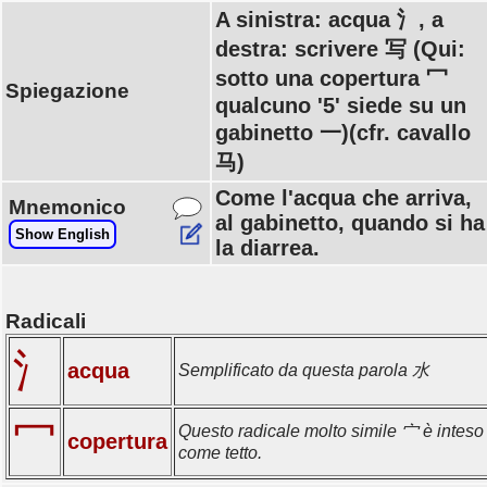
A sinistra: acqua 氵, a
destra: scrivere 写 (Qui:
sotto una copertura 冖
Spiegazione
qualcuno '5' siede su un
gabinetto 一)(cfr. cavallo
马)
Come l'acqua che arriva,
Mnemonico
al gabinetto, quando si ha
Show English
la diarrea.
Radicali
氵
acqua
Semplificato da questa parola 水
冖
Questo radicale molto simile 宀 è inteso
copertura
come tetto.