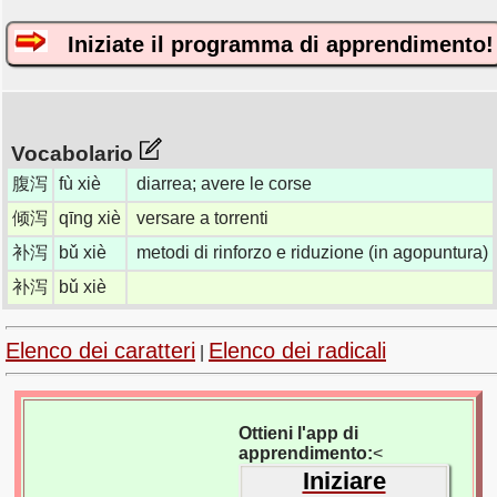
Iniziate il programma di apprendimento!
Vocabolario
腹泻
fù xiè
diarrea; avere le corse
倾泻
qīng xiè
versare a torrenti
补泻
bǔ xiè
metodi di rinforzo e riduzione (in agopuntura)
补泻
bǔ xiè
Elenco dei caratteri
Elenco dei radicali
|
Ottieni l'app di
apprendimento:
<
Iniziare