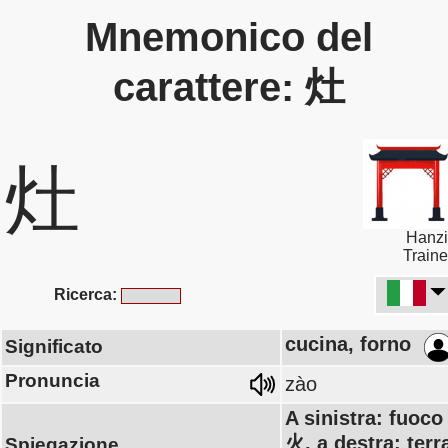
Mnemonico del
carattere: 灶
灶
Hanzi
Traine
Ricerca:
cucina, forno
Significato
Pronuncia
zào
A sinistra: fuoco
火, a destra: terr
Spiegazione