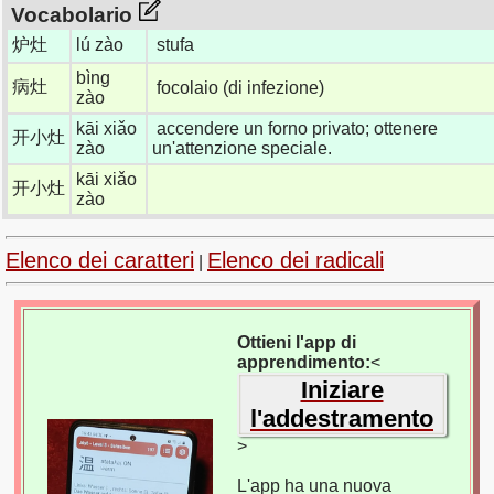
Vocabolario
炉灶
lú zào
stufa
bìng
病灶
focolaio (di infezione)
zào
kāi xiǎo
accendere un forno privato; ottenere
开小灶
zào
un'attenzione speciale.
kāi xiǎo
开小灶
zào
Elenco dei caratteri
Elenco dei radicali
|
Ottieni l'app di
apprendimento:
<
Iniziare
l'addestramento
>
L'app ha una nuova