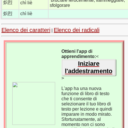
bruciare ferocemente; fiammeggiare;
炽烈
chì liè
sfolgorare
炽烈
chì liè
Elenco dei caratteri
Elenco dei radicali
|
Ottieni l'app di
apprendimento:
<
Iniziare
l'addestramento
>
L'app ha una nuova
funzione di libro di testo
che ti consente di
selezionare il tuo libro di
testo per lezione e quindi
imparare in modo mirato.
Sfortunatamente, al
momento non ci sono