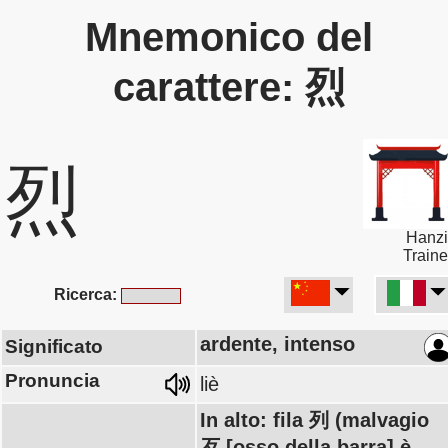
Mnemonico del
carattere: 烈
烈
Hanzi
Traine
Ricerca:
ardente, intenso
Significato
Pronuncia
liè
In alto: fila 列 (malvagio
歹 [osso della barra] è