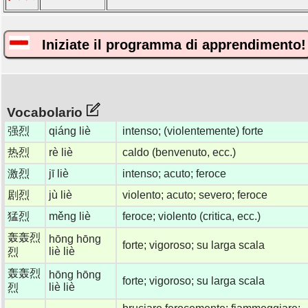
Iniziate il programma di apprendimento!
Vocabolario
强烈
qiáng liè
intenso; (violentemente) forte
热烈
rè liè
caldo (benvenuto, ecc.)
激烈
jī liè
intenso; acuto; feroce
剧烈
jù liè
violento; acuto; severo; feroce
猛烈
měng liè
feroce; violento (critica, ecc.)
轰轰烈
hōng hōng
forte; vigoroso; su larga scala
liè liè
烈
轰轰烈
hōng hōng
forte; vigoroso; su larga scala
liè liè
烈