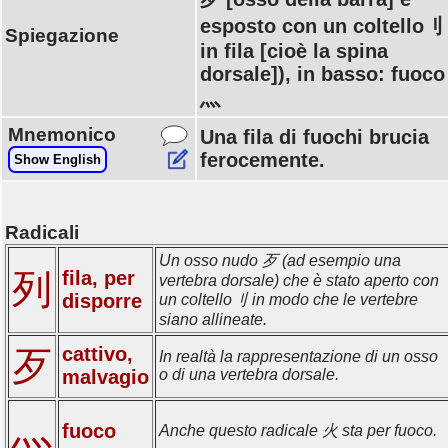
esposto con un coltello刂
Spiegazione
in fila [cioè la spina
dorsale]), in basso: fuoco
灬
Mnemonico
Una fila di fuochi brucia
ferocemente.
Show English
Radicali
Un osso nudo 歹 (ad esempio una
列
fila, per
vertebra dorsale) che è stato aperto con
disporre
un coltello刂 in modo che le vertebre
siano allineate.
cattivo,
歹
In realtà la rappresentazione di un osso
malvagio
o di una vertebra dorsale.
灬
fuoco
Anche questo radicale 火 sta per fuoco.