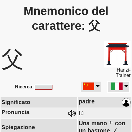
Mnemonico del
carattere: 父
父
Hanzi-
Trainer
Ricerca:
padre
Significato
Pronuncia
fù
Una mano
con
Spiegazione
un bastone ノ