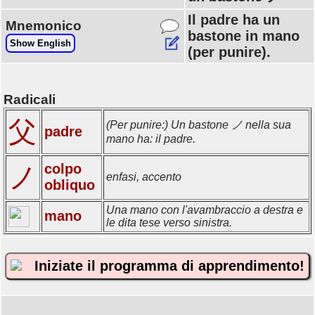
Il padre ha un
Mnemonico
bastone in mano
Show English
(per punire).
Radicali
父
(Per punire:) Un bastone ノ nella sua
padre
mano ha: il padre.
colpo
ノ
enfasi, accento
obliquo
Una mano con l'avambraccio a destra e
mano
le dita tese verso sinistra.
Iniziate il programma di apprendimento!