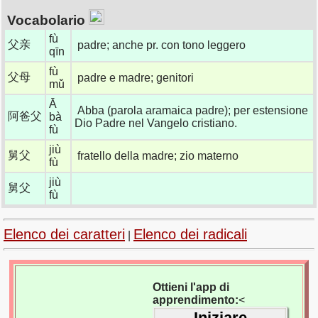
Vocabolario
fù
父亲
padre; anche pr. con tono leggero
qīn
fù
父母
padre e madre; genitori
mǔ
Ā
Abba (parola aramaica padre); per estensione
阿爸父
bà
Dio Padre nel Vangelo cristiano.
fù
jiù
舅父
fratello della madre; zio materno
fù
jiù
舅父
fù
Elenco dei caratteri
Elenco dei radicali
|
Ottieni l'app di
apprendimento:
<
Iniziare