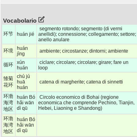
Vocabolario
segmento rotondo; segmento (di vermi
环节
huán jié
anellidi); connessione; collegamento; settore;
anello anulare
huán
环境
ambiente; circostanze; dintorni; ambiente
jìng
xún
ciclare; circolare; circolare; girare; fare un
循环
huán
loop
chú jú
雏菊
huā
catena di margherite; catena di sinnetti
花环
huán
环渤
huán Bó
Circolo economico di Bohai (regione
海湾
hǎi wān
economica che comprende Pechino, Tianjin,
dì qū
Hebei, Liaoning e Shandong)
地区
环渤
huán Bó
海湾
hǎi wān
dì qū
地区