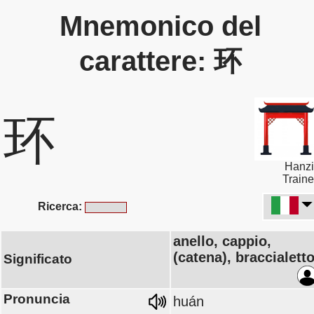
Mnemonico del
carattere: 环
环
Hanzi
Traine
Ricerca:
anello, cappio,
(catena), braccialett
Significato
Pronuncia
huán