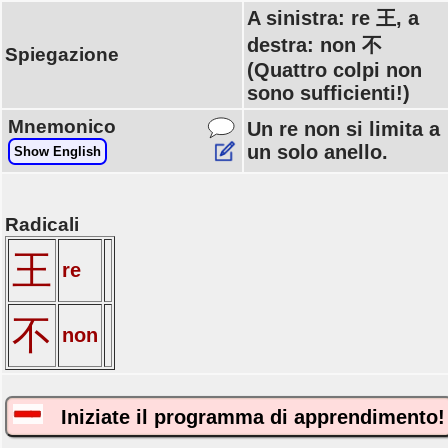
A sinistra: re 王, a
destra: non 不
Spiegazione
(Quattro colpi non
sono sufficienti!)
Mnemonico
Un re non si limita a
un solo anello.
Show English
Radicali
王
re
不
non
Iniziate il programma di apprendimento!