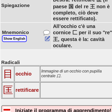
Spiegazione
paese 国 del re 王 non è
completo, ciò deve
essere rettificato).
All'occhio c'è una
Mnemonico
cornice 匚 per il suo "re"
王, questa è la: cavità
Show English
oculare.
Radicali
目
Immagine di un occhio con pupilla
occhio
centrale 口.
匡
rettificare
Iniziate il programma di apprendimento!