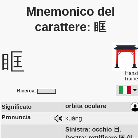
Mnemonico del
carattere: 眶
眶
Hanzi
Traine
Ricerca:
orbita oculare
Significato
Pronuncia
kuàng
Sinistra: occhio 目.
Destra: rettificare 匡 (Il