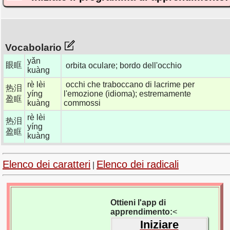
Vocabolario
yǎn
眼眶
orbita oculare; bordo dell'occhio
kuàng
rè lèi
occhi che traboccano di lacrime per
热泪
yíng
l'emozione (idioma); estremamente
盈眶
kuàng
commossi
rè lèi
热泪
yíng
盈眶
kuàng
Elenco dei caratteri
Elenco dei radicali
|
Ottieni l'app di
apprendimento:
<
Iniziare