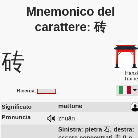
Mnemonico del
carattere: 砖
砖
Hanzi
Traine
Ricerca:
mattone
Significato
Pronuncia
zhuān
Sinistra: pietra 石, destra:
essere concentrati 专 (Lo