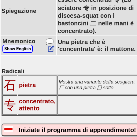
sciatore 专 in posizione di
Spiegazione
discesa-squat con i
bastoncini 二 nelle mani è
concentrato).
Mnemonico
Una pietra che è
'concentrata' è: il mattone.
Show English
Radicali
石
Mostra una variante della scogliera
pietra
厂 con una pietra 囗 sotto.
concentrato,
专
attento
Iniziate il programma di apprendimento!