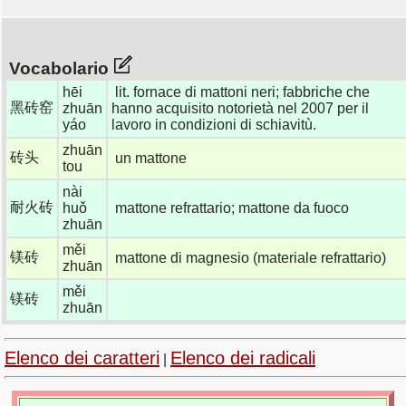
Vocabolario
hēi
lit. fornace di mattoni neri; fabbriche che
黑砖窑
zhuān
hanno acquisito notorietà nel 2007 per il
yáo
lavoro in condizioni di schiavitù.
zhuān
砖头
un mattone
tou
nài
耐火砖
huǒ
mattone refrattario; mattone da fuoco
zhuān
měi
镁砖
mattone di magnesio (materiale refrattario)
zhuān
měi
镁砖
zhuān
Elenco dei caratteri
Elenco dei radicali
|