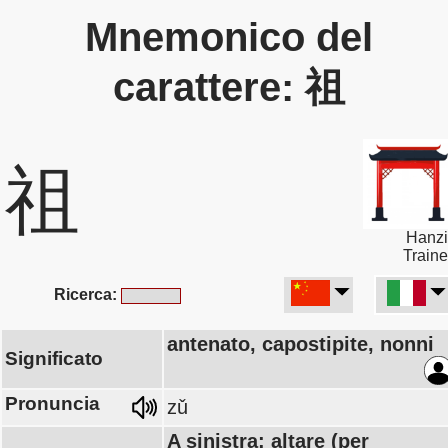
Mnemonico del
carattere: 祖
祖
Hanzi
Traine
Ricerca:
antenato, capostipite, nonni
Significato
Pronuncia
zǔ
A sinistra: altare (per