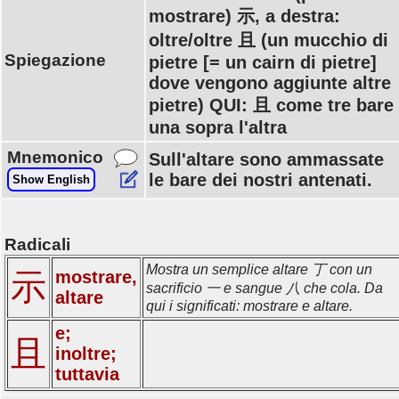
mostrare) 示, a destra:
oltre/oltre 且 (un mucchio di
Spiegazione
pietre [= un cairn di pietre]
dove vengono aggiunte altre
pietre) QUI: 且 come tre bare
una sopra l'altra
Mnemonico
Sull'altare sono ammassate
le bare dei nostri antenati.
Show English
Radicali
Mostra un semplice altare 丁 con un
示
mostrare,
sacrificio 一 e sangue 八 che cola. Da
altare
qui i significati: mostrare e altare.
e;
且
inoltre;
tuttavia