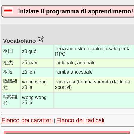
Iniziate il programma di apprendimento!
Vocabolario
terra ancestrale, patria; usato per la
祖国
zǔ guó
RPC
祖先
zǔ xiān
antenato; antenati
祖坟
zǔ fén
tomba ancestrale
嗡嗡祖
wēng wēng
vuvuzela (tromba suonata dai tifosi
zǔ lā
sportivi)
拉
嗡嗡祖
wēng wēng
zǔ lā
拉
Elenco dei caratteri
Elenco dei radicali
|