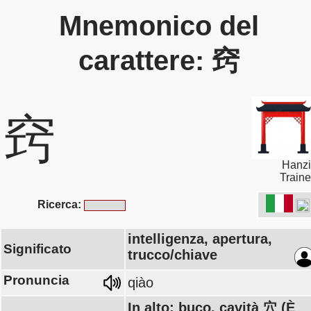
Mnemonico del
carattere: 窍
窍
Hanzi
Traine
Ricerca:
intelligenza, apertura,
Significato
trucco/chiave
Pronuncia
qiào
In alto: buco, cavità 穴 (È