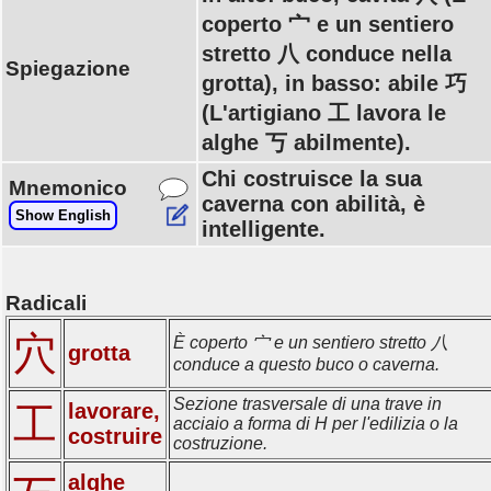
coperto 宀 e un sentiero
stretto 八 conduce nella
Spiegazione
grotta), in basso: abile 巧
(L'artigiano 工 lavora le
alghe 丂 abilmente).
Chi costruisce la sua
Mnemonico
caverna con abilità, è
Show English
intelligente.
Radicali
穴
È coperto 宀 e un sentiero stretto 八
grotta
conduce a questo buco o caverna.
Sezione trasversale di una trave in
lavorare,
工
acciaio a forma di H per l'edilizia o la
costruire
costruzione.
alghe