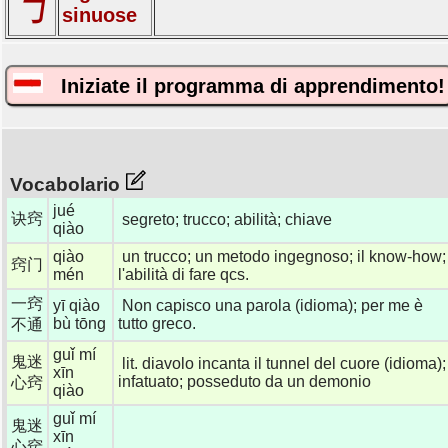
丂
sinuose
Iniziate il programma di apprendimento!
Vocabolario
jué
诀窍
segreto; trucco; abilità; chiave
qiào
qiào
un trucco; un metodo ingegnoso; il know-how;
窍门
mén
l'abilità di fare qcs.
一窍
yī qiào
Non capisco una parola (idioma); per me è
bù tōng
tutto greco.
不通
guǐ mí
鬼迷
lit. diavolo incanta il tunnel del cuore (idioma);
xīn
infatuato; posseduto da un demonio
心窍
qiào
guǐ mí
鬼迷
xīn
心窍