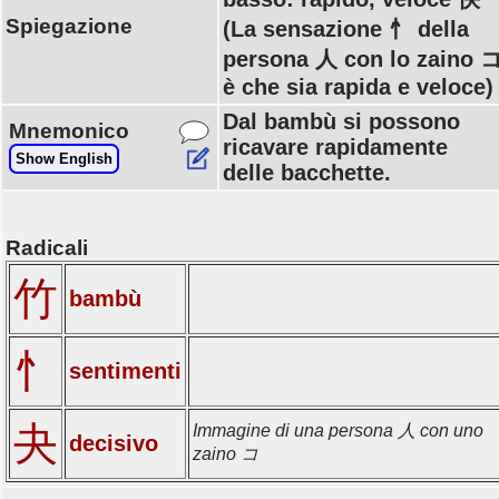
Spiegazione
(La sensazione 忄 della
persona 人 con lo zaino 
è che sia rapida e veloce)
Dal bambù si possono
Mnemonico
ricavare rapidamente
Show English
delle bacchette.
Radicali
竹
bambù
忄
sentimenti
夬
Immagine di una persona 人 con uno
decisivo
zaino コ