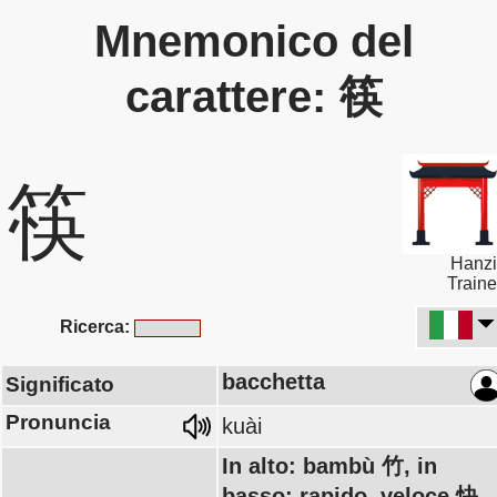
Mnemonico del
carattere: 筷
筷
Hanzi
Traine
Ricerca:
bacchetta
Significato
Pronuncia
kuài
In alto: bambù 竹, in
basso: rapido, veloce 快