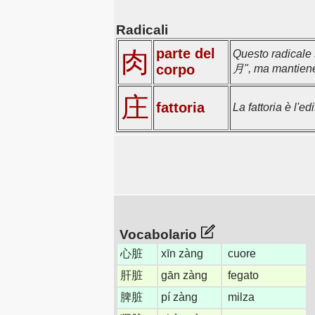
Radicali
parte del
肉
Questo radicale 
corpo
月", ma mantiene i
庄
fattoria
La fattoria è l'ed
Vocabolario
心脏
xīn zàng
cuore
肝脏
gān zàng
fegato
脾脏
pí zàng
milza