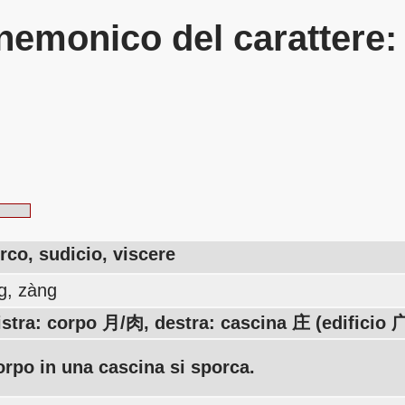
emonico del carattere
rco, sudicio, viscere
g, zàng
istra: corpo 月/肉, destra: cascina 庄 (edificio 广
corpo in una cascina si sporca.