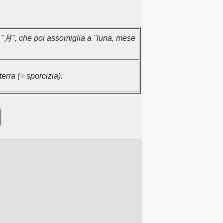
e "月", che poi assomiglia a "luna, mese
terra (= sporcizia).