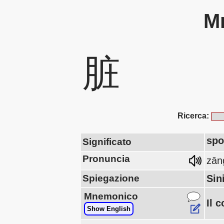
Mn
脏
Ricerca:
spo
Significato
Pronuncia
zān
Spiegazione
Sin
Mnemonico
Il 
Show English