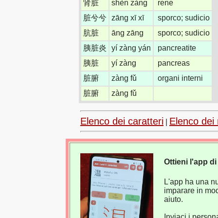
肾脏
shèn zàng
rene
脏兮兮
zāng xī xī
sporco; sudicio
肮脏
āng zāng
sporco; sudicio
胰脏炎
yí zàng yán
pancreatite
胰脏
yí zàng
pancreas
脏腑
zàng fǔ
organi interni
脏腑
zàng fǔ
Elenco dei caratteri
Elenco dei 
|
Ottieni l'app 
L'app ha una nuo
imparare in mod
aiuto.
Inviaci i perso