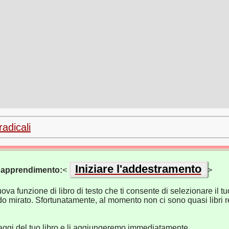
radicali
Iniziare l'addestramento
di apprendimento:
<
>
va funzione di libro di testo che ti consente di selezionare il tuo
o mirato. Sfortunatamente, al momento non ci sono quasi libri re
naggi del tuo libro e li aggiungeremo immediatamente.