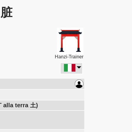
: 脏
Hanzi-Trainer
 alla terra 土)