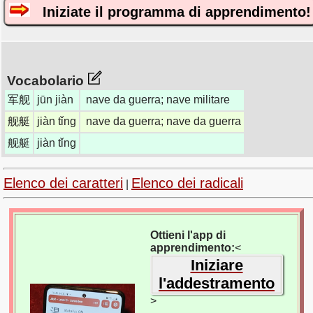
Iniziate il programma di apprendimento!
Vocabolario
军舰
jūn jiàn
nave da guerra; nave militare
舰艇
jiàn tǐng
nave da guerra; nave da guerra
舰艇
jiàn tǐng
Elenco dei caratteri
Elenco dei radicali
|
Ottieni l'app di
apprendimento:
<
Iniziare
l'addestramento
>