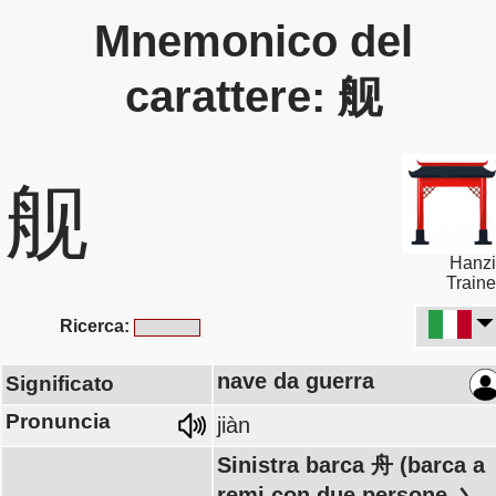
Mnemonico del
carattere: 舰
舰
Hanzi
Traine
Ricerca:
nave da guerra
Significato
Pronuncia
jiàn
Sinistra barca 舟 (barca a
remi con due persone 丶