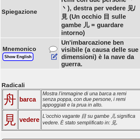
丶), destra per vedere 见/
Spiegazione
見 (Un occhio 目 sulle
gambe 儿 = guardare
intorno)
Un'imbarcazione ben
Mnemonico
visibile (a causa delle sue
dimensioni) è la nave da
Show English
guerra.
Radicali
Mostra l'immagine di una barca a remi
舟
barca
senza poppa, con due persone, i remi
appoggiati e la prua in alto.
見
L'occhio vagante 目 su gambe 儿 significa
vedere
vedere. È stato semplificato in: 见.