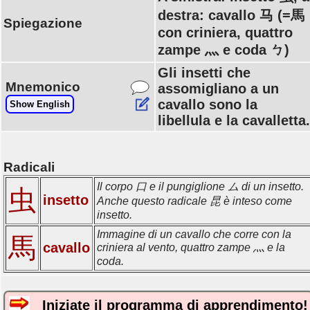
destra: cavallo 马 (=馬
Spiegazione
con criniera, quattro
zampe 灬 e coda ㄅ)
Gli insetti che
Mnemonico
assomigliano a un
cavallo sono la
Show English
libellula e la cavalletta.
Radicali
Il corpo 口 e il pungiglione ム di un insetto.
虫
insetto
Anche questo radicale 昆 è inteso come
insetto.
Immagine di un cavallo che corre con la
馬
cavallo
criniera al vento, quattro zampe 灬 e la
coda.
Iniziate il programma di apprendimento!