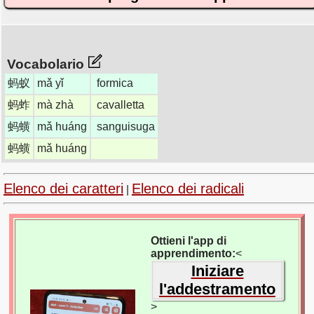
Vocabolario
蚂蚁
mǎ yǐ
formica
蚂蚱
mà zhà
cavalletta
蚂蟥
mǎ huáng
sanguisuga
蚂蟥
mǎ huáng
Elenco dei caratteri
Elenco dei radicali
|
Ottieni l'app di
apprendimento:
<
Iniziare
l'addestramento
>