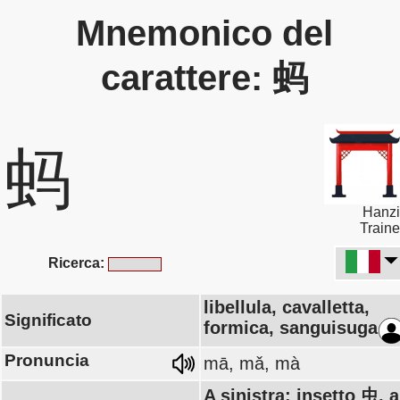
Mnemonico del
carattere: 蚂
蚂
Hanzi
Traine
Ricerca:
libellula, cavalletta,
Significato
formica, sanguisuga
Pronuncia
mā, mǎ, mà
A sinistra: insetto 虫, a