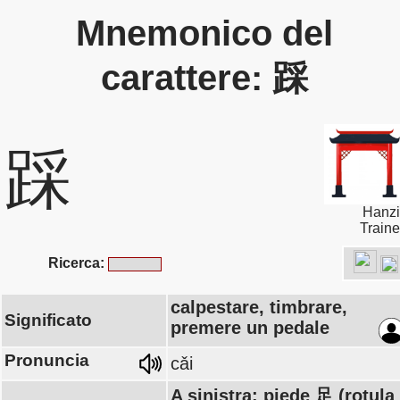
Mnemonico del
carattere: 踩
踩
Hanzi
Traine
Ricerca:
calpestare, timbrare,
Significato
premere un pedale
Pronuncia
cǎi
A sinistra: piede 足 (rotula