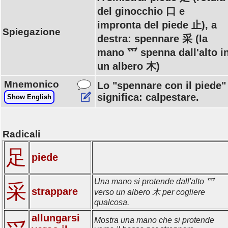
del ginocchio 口 e
impronta del piede 止), a
Spiegazione
destra: spennare 采 (la
mano 爫 spenna dall'alto i
un albero 木)
Mnemonico
Lo "spennare con il piede"
significa: calpestare.
Show English
Radicali
足
piede
Una mano si protende dall'alto 爫
采
strappare
verso un albero 木 per cogliere
qualcosa.
allungarsi
Mostra una mano che si protende