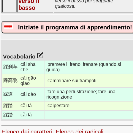
爫
verso il
verso il basso per strappare
qualcosa.
basso
Iniziate il programma di apprendimento!
Vocabolario
cǎi shā
premere il freno; frenare (quando si
踩刹车
chē
guida)
cǎi gāo
踩高跷
camminare sui trampoli
qiāo
fare una perlustrazione; fare una
踩道
cǎi dào
ricognizione
踩踏
cǎi tà
calpestare
踩踏
cǎi tà
Elenco dei caratteri
Elenco dei radicali
|