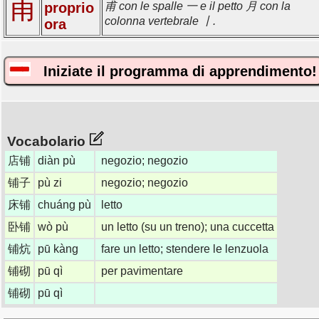
甫
proprio
甫 con le spalle 一 e il petto 月 con la
colonna vertebrale 丨.
ora
Iniziate il programma di apprendimento!
Vocabolario
店铺
diàn pù
negozio; negozio
铺子
pù zi
negozio; negozio
床铺
chuáng pù
letto
卧铺
wò pù
un letto (su un treno); una cuccetta
铺炕
pū kàng
fare un letto; stendere le lenzuola
铺砌
pū qì
per pavimentare
铺砌
pū qì