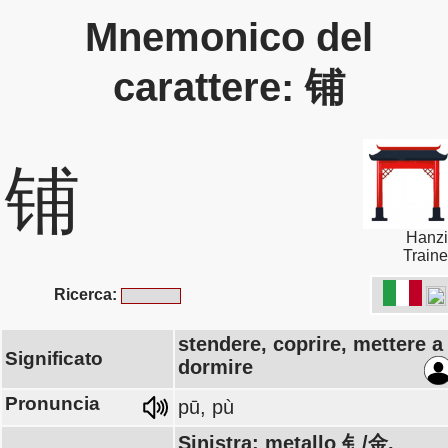
Mnemonico del
carattere: 铺
铺
Hanzi
Traine
Ricerca:
stendere, coprire, mettere a
Significato
dormire
Pronuncia
pū, pù
Sinistra: metallo 钅/金,