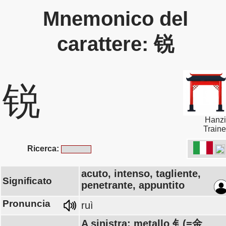
Mnemonico del
carattere: 锐
锐
Hanzi
Traine
Ricerca:
acuto, intenso, tagliente,
Significato
penetrante, appuntito
Pronuncia
ruì
A sinistra: metallo 钅(=金