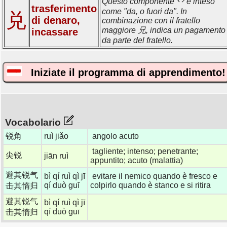
Questo componente 丷 è inteso
trasferimento
come "da, o fuori da". In
兑
di denaro,
combinazione con il fratello
maggiore 兄, indica un pagamento
incassare
da parte del fratello.
Iniziate il programma di apprendimento!
Vocabolario
锐角
ruì jiǎo
angolo acuto
tagliente; intenso; penetrante;
尖锐
jiān ruì
appuntito; acuto (malattia)
避其锐气
bì qí ruì qì jī
evitare il nemico quando è fresco e
qí duò guī
colpirlo quando è stanco e si ritira
击其惰归
避其锐气
bì qí ruì qì jī
qí duò guī
击其惰归