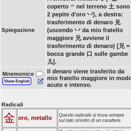
coperto
nel terreno 土 sono
2 pepite d'oro 丷), a destra:
trasferimento di denaro 兑
Spiegazione
(uscendo 丷 da mio fratello
maggiore 兄 avviene il
trasferimento di denaro) [兄 =
bocca grande 口 sulle gambe
儿].
Il denaro viene trasferito da
Mnemonico
mio fratello maggiore in mod
Show English
acuto e intenso.
Radicali
金
Questo radicale si trova sempre
oro, metallo
sul lato sinistro di un carattere.