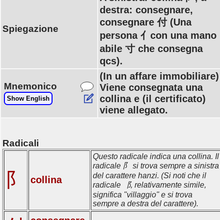
destra: consegnare,
consegnare 付 (Una
Spiegazione
persona 亻con una mano
abile 寸 che consegna
qcs).
(In un affare immobiliare)
Mnemonico
Viene consegnata una
collina e (il certificato)
Show English
viene allegato.
Radicali
Questo radicale indica una collina. Il
radicale 阝 si trova sempre a sinistra
阝
del carattere hanzi. (Si noti che il
collina
radicale ⻏, relativamente simile,
significa "villaggio" e si trova
sempre a destra del carattere).