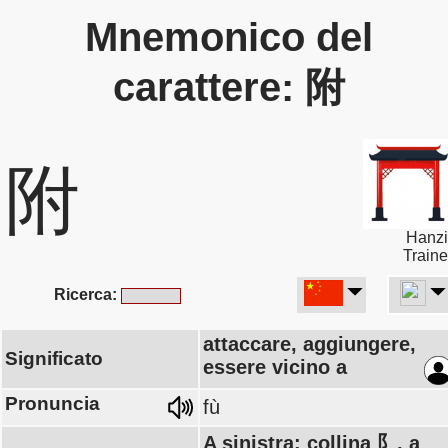
Mnemonico del
carattere: 附
附
Hanzi
Traine
Ricerca:
attaccare, aggiungere,
Significato
essere vicino a
Pronuncia
fù
A sinistra: collina 阝, a