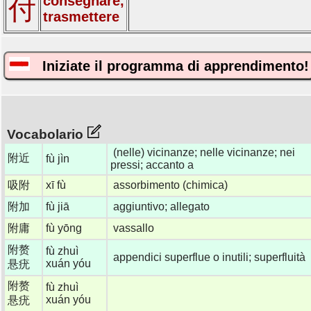
consegnare,
付
trasmettere
Iniziate il programma di apprendimento!
Vocabolario
(nelle) vicinanze; nelle vicinanze; nei
附近
fù jìn
pressi; accanto a
吸附
xī fù
assorbimento (chimica)
附加
fù jiā
aggiuntivo; allegato
附庸
fù yōng
vassallo
附赘
fù zhuì
appendici superflue o inutili; superfluità
xuán yóu
悬疣
附赘
fù zhuì
xuán yóu
悬疣