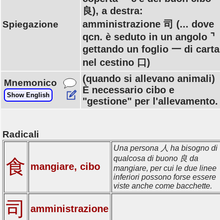
良), a destra:
amministrazione 司 (... dove
Spiegazione
qcn. è seduto in un angolo ⌝
gettando un foglio 一 di carta
nel cestino 口)
(quando si allevano animali)
Mnemonico
È necessario cibo e
Show English
"gestione" per l'allevamento.
Radicali
Una persona 人 ha bisogno di
qualcosa di buono 良 da
食
mangiare, cibo
mangiare, per cui le due linee
inferiori possono forse essere
viste anche come bacchette.
司
amministrazione