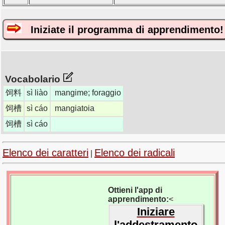
Iniziate il programma di apprendimento!
Vocabolario
饲料
sì liào
mangime; foraggio
饲槽
sì cáo
mangiatoia
饲槽
sì cáo
Elenco dei caratteri
Elenco dei radicali
|
Ottieni l'app di
apprendimento:
<
Iniziare
l'addestramento