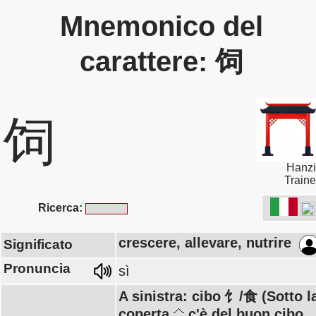
Mnemonico del
carattere: 饲
饲
Hanzi
Traine
Ricerca:
crescere, allevare, nutrire
Significato
Pronuncia
sì
A sinistra: cibo 饣/食 (Sotto l
coperta
c'è del buon cibo