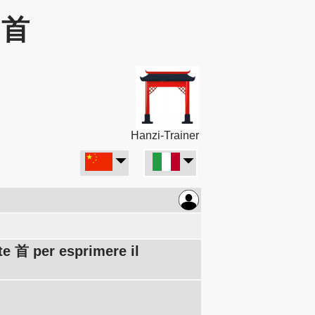
: 首
Hanzi-Trainer
te 首 per esprimere il