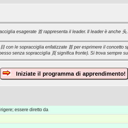
acciglia esagerate 首 rappresenta il leader. Il leader è anche 头.
 con le sopracciglia enfatizzate 首 per esprimere il concetto sp
esso senza sopracciglia 頁 significa fronte). Si trova sempre sul 
Iniziate il programma di apprendimento!
irigere; essere diretto da