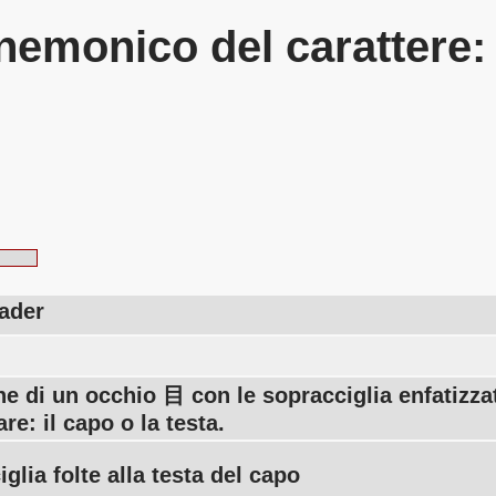
emonico del carattere
eader
e di un occhio 目 con le sopracciglia enfatizza
are: il capo o la testa.
glia folte alla testa del capo