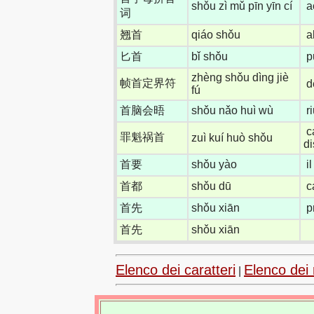
shǒu zì mǔ pīn yīn cí
a
词
翘首
qiáo shǒu
a
匕首
bǐ shǒu
p
zhèng shǒu dìng jiè
帧首定界符
d
fú
首脑会晤
shǒu nǎo huì wù
r
c
罪魁祸首
zuì kuí huò shǒu
di
首要
shǒu yào
i
首都
shǒu dū
c
首先
shǒu xiān
p
首先
shǒu xiān
Elenco dei caratteri
Elenco dei 
|