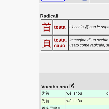
Radicali
首
testa
L'occhio 目 con le sopr
testa,
頁
Immagine di un occhio 目
capo
usato come radicale, sp
Vocabolario
为首
wéi shǒu
d
为首
wéi shǒu
首字母拚音