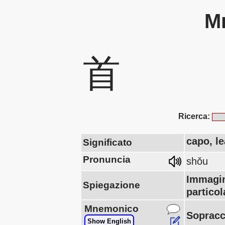
Mn
首
Ricerca:
capo, l
Significato
Pronuncia
shǒu
Immagin
Spiegazione
particol
Mnemonico
Sopracci
Show English