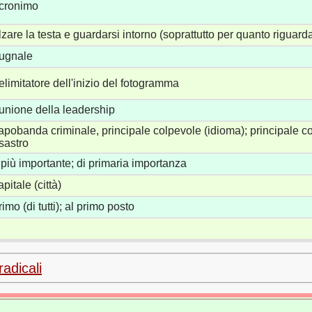
cronimo
lzare la testa e guardarsi intorno (soprattutto per quanto riguarda
ugnale
elimitatore dell'inizio del fotogramma
iunione della leadership
apobanda criminale, principale colpevole (idioma); principale col
sastro
l più importante; di primaria importanza
apitale (città)
rimo (di tutti); al primo posto
radicali