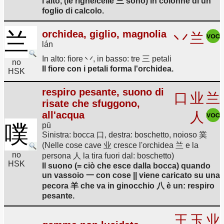
l'alto, (le righe/celle 三 sono) in colonne di un
foglio di calcolo.
兰
orchidea, giglio, magnolia
丷
兰
lán
In alto: fiore 丷, in basso: tre 三 petali
no
Il fiore con i petali forma l'orchidea.
HSK
respiro pesante, suono di
口
业
兰
risate che sfuggono,
all'acqua
人
噗
pū
Sinistra: bocca 口, destra: boschetto, noioso 菐
(Nelle cose cave 业 cresce l'orchidea 兰 e la
no
persona 人 la tira fuori dal: boschetto)
HSK
Il suono (= ciò che esce dalla bocca) quando
un vassoio 一 con cose || viene caricato su una
pecora 羊 che va in ginocchio 八 è un: respiro
pesante.
王
玉
业