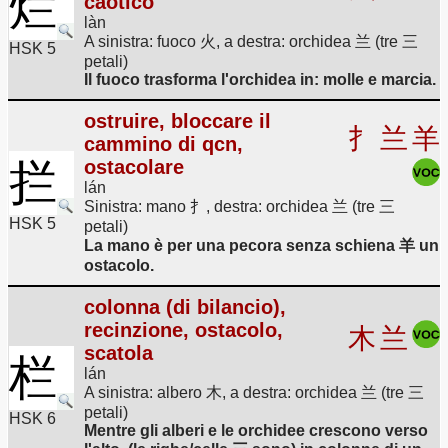
烂
caotico
làn
A sinistra: fuoco 火, a destra: orchidea 兰 (tre 三
HSK 5
petali)
Il fuoco trasforma l'orchidea in: molle e marcia.
ostruire, bloccare il
扌
兰
羊
cammino di qcn,
拦
ostacolare
lán
Sinistra: mano 扌, destra: orchidea 兰 (tre 三
HSK 5
petali)
La mano è per una pecora senza schiena 羊 un
ostacolo.
colonna (di bilancio),
recinzione, ostacolo,
木
兰
scatola
栏
lán
A sinistra: albero 木, a destra: orchidea 兰 (tre 三
petali)
HSK 6
Mentre gli alberi e le orchidee crescono verso