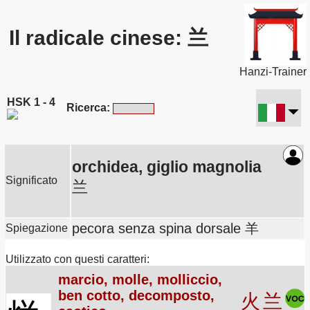
Il radicale cinese: 兰
Hanzi-Trainer
HSK 1 - 4
Ricerca:
orchidea, giglio magnolia
Significato
兰
pecora senza spina dorsale 羊
Spiegazione
Utilizzato con questi caratteri:
marcio, molle, molliccio,
ben cotto, decomposto,
火
兰