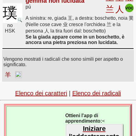
gemma non lucidata
pú
兰
人
璞
A sinistra: re, giada 王, a destra: boschetto, noia 菐
(Nelle cose cave 业 cresce l'orchidea 兰 e la
no
HSK
persona 人 la tira fuori dal: boschetto)
Se la giada appare come in un boschetto, è
ancora una pietra preziosa non lucidata.
Vengono mostrati i radicali che sono simili per aspetto o
significato.
羊
Elenco dei caratteri
|
Elenco dei radicali
Ottieni l'app di
apprendimento:
<
Iniziare