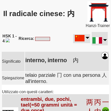
Il radicale cinese: 内
Hanzi-Trainer
HSK 1 -
Ricerca:
4
interno, interno
内
Significato
telaio parziale 冂 con una persona 人
Spiegazione
all'interno.
Utilizzato con questi caratteri:
entrambi, due, pochi,
两
丙
一
tael(=50 grammi unità =
due once)