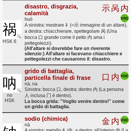
disastro, disgrazia,
示
呙
内
calamità
huò
祸
A sinistra: mostrare 礻(=示 immagine di un altare),
a destra: chiacchierare, spettegolare 呙 (Una
bocca 口 grande come il petto 内 ama i
HSK 6
pettegolezzi).
(All'altare si dovrebbe fare un riverente
silenzio:) All'altare si facevano chiacchiere e
pettegolezzi che causarono il: disastro.
grido di battaglia,
口
内
particella finale di frase
呐
nà, na
Sinistra: bocca 口, destra: dentro 内 (La persona
no
人 inclusa 冂 è dentro).
HSK
La bocca grida: "Voglio venire dentro!" come
un grido di battaglia.
sodio (chimica)
金
内
nà
A sinistra: metallo 钅/金, a destra: all'interno 内 (La