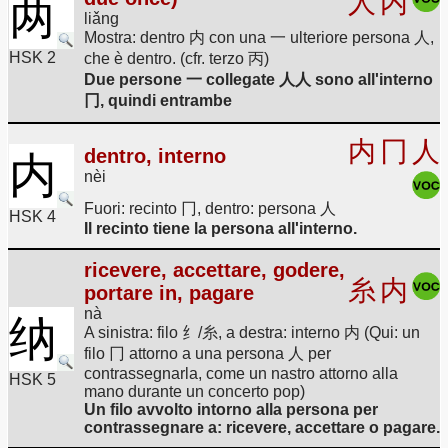
人
内
两
liǎng
Mostra: dentro 内 con una 一 ulteriore persona 人,
HSK 2
che è dentro. (cfr. terzo 丙)
Due persone 一 collegate 人人 sono all'interno
冂, quindi entrambe
内
冂
人
dentro, interno
内
nèi
Fuori: recinto 冂, dentro: persona 人
HSK 4
Il recinto tiene la persona all'interno.
ricevere, accettare, godere,
糸
内
portare in, pagare
nà
纳
A sinistra: filo 纟/糸, a destra: interno 内 (Qui: un
filo 冂 attorno a una persona 人 per
contrassegnarla, come un nastro attorno alla
HSK 5
mano durante un concerto pop)
Un filo avvolto intorno alla persona per
contrassegnare a: ricevere, accettare o pagare.