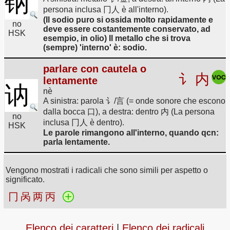
钠
persona inclusa 冂人 è all'interno).
(Il sodio puro si ossida molto rapidamente e
no
deve essere costantemente conservato, ad
HSK
esempio, in olio) Il metallo che si trova
(sempre) 'interno' è: sodio.
parlare con cautela o
讠
内
lentamente
讷
nè
A sinistra: parola 讠/言 (= onde sonore che escono
dalla bocca 口), a destra: dentro 内 (La persona
no
inclusa 冂人 è dentro).
HSK
Le parole rimangono all'interno, quando qcn:
parla lentamente.
Vengono mostrati i radicali che sono simili per aspetto o
significato.
冂
呙
两
丙
Elenco dei caratteri
|
Elenco dei radicali