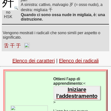
歼
A sinistra: cattivo, malvagio 歹 (= osso nudo), a
destra: migliaia 千
no
Quando ci sono ossa nude in migliaia, è: una
HSK
distruzione.
Vengono mostrati i radicali che sono simili per aspetto o
significato.
舌
干
于
Elenco dei caratteri
|
Elenco dei radicali
Ottieni l'app di
apprendimento:
<
Iniziare
l'addestramento
>