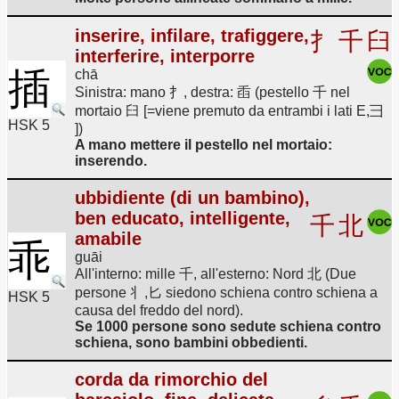
inserire, infilare, trafiggere,
扌
千
臼
interferire, interporre
插
chā
Sinistra: mano 扌, destra: 臿 (pestello 千 nel
mortaio 臼 [=viene premuto da entrambi i lati E,彐
HSK 5
])
A mano mettere il pestello nel mortaio:
inserendo.
ubbidiente (di un bambino),
ben educato, intelligente,
千
北
amabile
乖
guāi
All'interno: mille 千, all'esterno: Nord 北 (Due
persone 丬,匕 siedono schiena contro schiena a
HSK 5
causa del freddo del nord).
Se 1000 persone sono sedute schiena contro
schiena, sono bambini obbedienti.
corda da rimorchio del