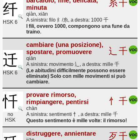
barcaiolo, fine, delicata,
糸
千
纤
minuta
qiàn, xiān
A sinistra: filo 纟/糸, a destra: 1000 千
HSK 6
I fili, ovvero 1000, compongono una fune da
traino.
cambiare (una posizione),
辶
千
spostare, promuovere
迁
qiān
A sinistra: movimento 辶, a destra: mille 千
(Le abitudini difficilmente possono essere
HSK 6
eliminate) Solo con mille movimenti si può
cambiare.
provare rimorso,
忏
忄
千
rimpiangere, pentirsi
chàn
no
A sinistra: sentimenti 忄, a destra: mille 千
HSK
Questo sentimento è mille volte: il rimorso!
distruggere, annientare
歹
千
jiān