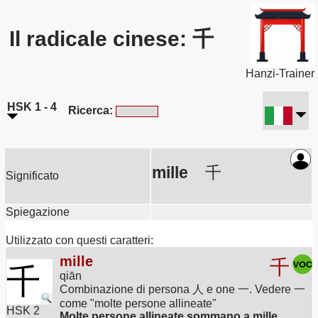
Il radicale cinese: 千
Hanzi-Trainer
HSK 1 - 4
Ricerca:
mille
千
Significato
Spiegazione
Utilizzato con questi caratteri:
mille
千
千
qiān
Combinazione di persona 人 e one 一. Vedere 一
come "molte persone allineate"
HSK 2
Molte persone allineate sommano a mille.